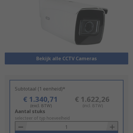
Bekijk alle CCTV Cameras
Subtotaal (1 eenheid)*
€ 1.340,71
€ 1.622,26
(excl. BTW)
(incl. BTW)
Add
Aantal stuks
to
selecteer of typ hoeveelheid
Basket