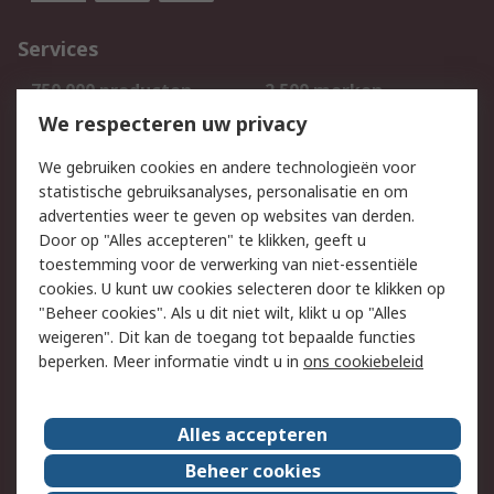
Services
750.000 producten
2.500 merken
Bestellen
Inkoopoplossingen
We respecteren uw privacy
Retouren
Technisch advies
We gebruiken cookies en andere technologieën voor
Track & Trace
statistische gebruiksanalyses, personalisatie en om
advertenties weer te geven op websites van derden.
Wettelijk
Door op "Alles accepteren" te klikken, geeft u
toestemming voor de verwerking van niet-essentiële
Cookiebeleid
Email veiligheid
cookies. U kunt uw cookies selecteren door te klikken op
Privacybeleid
Websitevoorwaarden
"Beheer cookies". Als u dit niet wilt, klikt u op "Alles
weigeren". Dit kan de toegang tot bepaalde functies
Algemene
beperken. Meer informatie vindt u in
ons cookiebeleid
verkoopvoorwaarden
Over RS
Alles accepteren
RS Group
Over ons
Beheer cookies