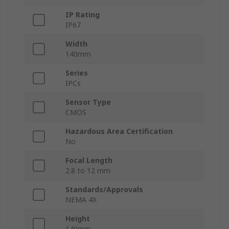
IP Rating
IP67
Width
140mm
Series
IPCs
Sensor Type
CMOS
Hazardous Area Certification
No
Focal Length
2.8 to 12 mm
Standards/Approvals
NEMA 4X
Height
140mm