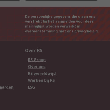
De persoonlijke gegevens die u aan ons
verstrekt bij het aanmelden voor deze
mailinglijst worden verwerkt in
overeenstemming met ons
privacybeleid
.
Over RS
RS Group
Over ons
RS wereldwijd
Werken bij RS
aarden
ESG