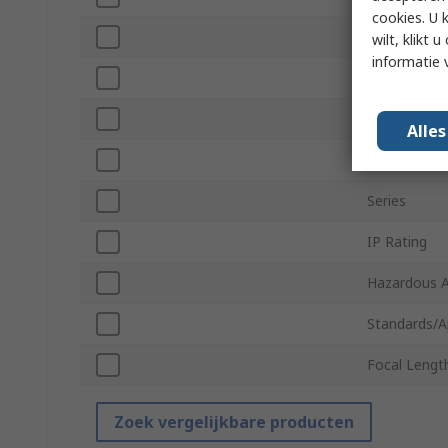
cookies. U 
IR
wilt, klikt
informatie 
Audio Suppo
Supply Volt
Alle
Wireless
Series
IP Rating
Hazardous Ar
Standards/A
Focal Lengt
Zoek vergelijkbare producten