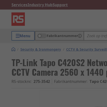
Services
Industry Hub
Support
Menu
Fabrikantnummer
/
Security & Ironmongery
/
CCTV & Security Surveil
TP-Link Tapo C420S2 Netwo
CCTV Camera 2560 x 1440 
RS-stocknr.
:
275-3542
Fabrikantnummer
:
Tapo C42