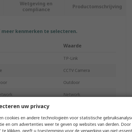
Wetgeving en
Productomschrijving
compliance
f meer kenmerken te selecteren.
Waarde
TP-Link
e
CCTV Camera
door
Outdoor
etwork
Network
ecteren uw privacy
r
Bullet
n cookies en andere technologieën voor statistische gebruiksanalys
solution
2560 x 1440 pixel
tie en om advertenties weer te geven op websites van derden. Door 
 te klikken, geeft u toestemming voor de verwerking van niet-essent
0.333in