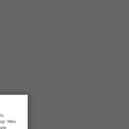
es,
op "Alles
iële