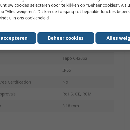
kunt uw cookies selecteren door te klikken op "Beheer cookies". Als u 
Yes
 u op "Alles weigeren". Dit kan de toegang tot bepaalde functies beper
vindt u in
ons cookiebeleid
rt
Yes
age
5V
s accepteren
Beheer cookies
Alles wei
Yes
Tapo C420S2
IP65
ea Certification
No
pprovals
RoHS, CE, RCM
h
3.18 mm