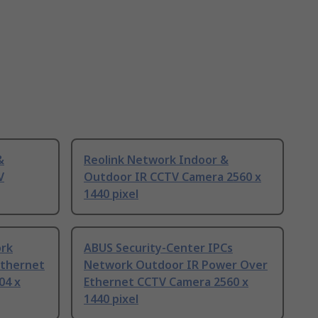
&
Reolink Network Indoor &
V
Outdoor IR CCTV Camera 2560 x
1440 pixel
ork
ABUS Security-Center IPCs
Ethernet
Network Outdoor IR Power Over
04 x
Ethernet CCTV Camera 2560 x
1440 pixel