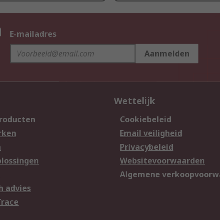
n
E-mailadres
Aanmelden
Wettelijk
producten
Cookiebeleid
rken
Email veiligheid
n
Privacybeleid
lossingen
Websitevoorwaarden
n
Algemene verkoopvoorw
h advies
Trace