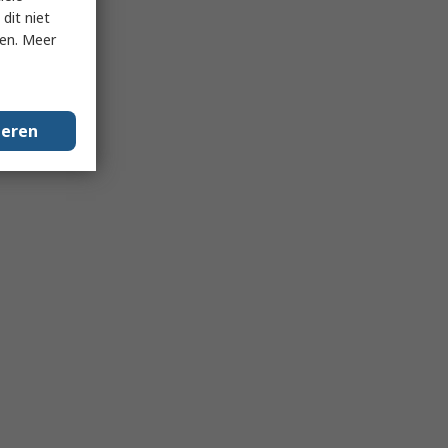
dit niet
ken. Meer
geren