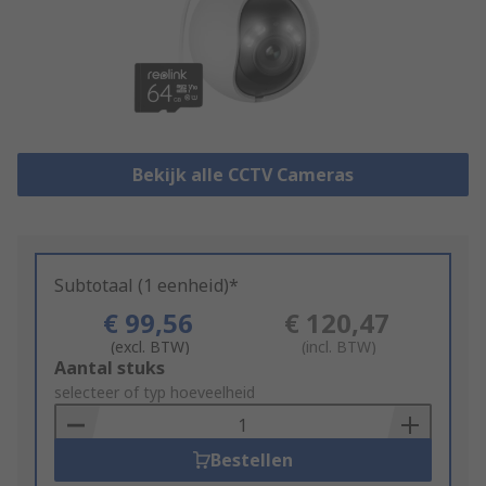
Bekijk alle CCTV Cameras
Subtotaal (1 eenheid)*
€ 99,56
€ 120,47
(excl. BTW)
(incl. BTW)
Add
Aantal stuks
to
selecteer of typ hoeveelheid
Basket
Bestellen