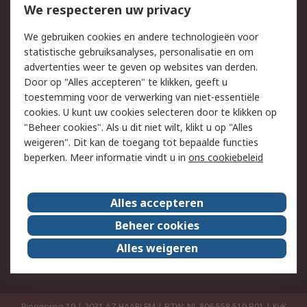
Bestellen
Inkoopoplossingen
We respecteren uw privacy
Retouren
Technisch advies
We gebruiken cookies en andere technologieën voor
Track & Trace
statistische gebruiksanalyses, personalisatie en om
advertenties weer te geven op websites van derden.
Wettelijk
Door op "Alles accepteren" te klikken, geeft u
toestemming voor de verwerking van niet-essentiële
Cookiebeleid
Email veiligheid
cookies. U kunt uw cookies selecteren door te klikken op
Privacybeleid
Websitevoorwaarden
"Beheer cookies". Als u dit niet wilt, klikt u op "Alles
weigeren". Dit kan de toegang tot bepaalde functies
Algemene
beperken. Meer informatie vindt u in
ons cookiebeleid
verkoopvoorwaarden
Over RS
Alles accepteren
RS Group
Over ons
Beheer cookies
RS wereldwijd
Werken bij RS
Alles weigeren
ESG
Bingerweg 19 | 2031 AZ HAARLEM | BTW: NL 806 558 519.B01 | KvK