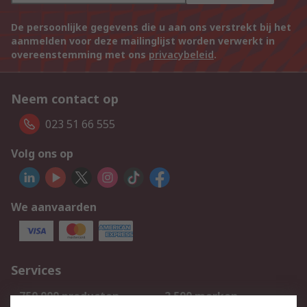
De persoonlijke gegevens die u aan ons verstrekt bij het
aanmelden voor deze mailinglijst worden verwerkt in
overeenstemming met ons
privacybeleid
.
Neem contact op
023 51 66 555
Volg ons op
We aanvaarden
Services
750.000 producten
2.500 merken