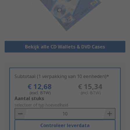
Bekijk alle CD Wallets & DVD Cases
Subtotaal (1 verpakking van 10 eenheden)*
€ 12,68
€ 15,34
(excl. BTW)
(incl. BTW)
Add
Aantal stuks
to
selecteer of typ hoeveelheid
Basket
Controleer leverdata