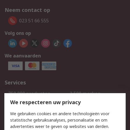
Neem contact op
023 51 66 555
Volg ons op
We aanvaarden
Services
750.000 producten
2.500 merken
Bestellen
Inkoopoplossingen
We respecteren uw privacy
Retouren
Technisch advies
We gebruiken cookies en andere technologieën voor
Track & Trace
statistische gebruiksanalyses, personalisatie en om
advertenties weer te geven op websites van derden.