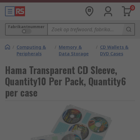
0
Fabrikantnummer
/
Computing &
/
Memory &
/
CD Wallets &
Peripherals
Data Storage
DVD Cases
Hama Transparent CD Sleeve,
Quantity10 Per Pack, Quantity6
per case