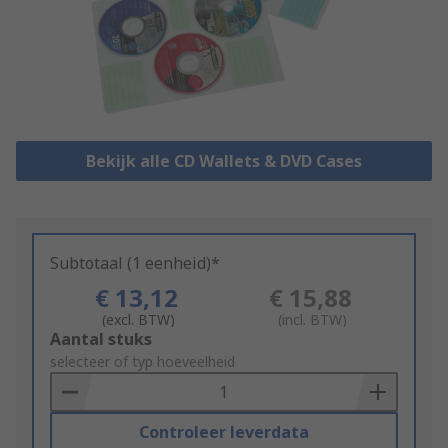
Bekijk alle CD Wallets & DVD Cases
Subtotaal (1 eenheid)*
€ 13,12
€ 15,88
(excl. BTW)
(incl. BTW)
Add
Aantal stuks
to
selecteer of typ hoeveelheid
Basket
Controleer leverdata