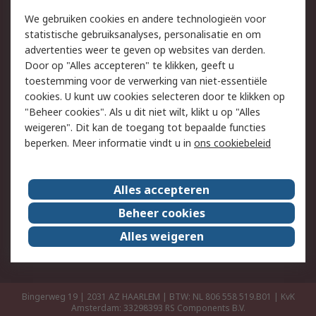
Retouren
Technisch advies
We gebruiken cookies en andere technologieën voor
Track & Trace
statistische gebruiksanalyses, personalisatie en om
advertenties weer te geven op websites van derden.
Wettelijk
Door op "Alles accepteren" te klikken, geeft u
toestemming voor de verwerking van niet-essentiële
Cookiebeleid
Email veiligheid
cookies. U kunt uw cookies selecteren door te klikken op
Privacybeleid
Websitevoorwaarden
"Beheer cookies". Als u dit niet wilt, klikt u op "Alles
weigeren". Dit kan de toegang tot bepaalde functies
Algemene
beperken. Meer informatie vindt u in
ons cookiebeleid
verkoopvoorwaarden
Over RS
Alles accepteren
RS Group
Over ons
Beheer cookies
RS wereldwijd
Werken bij RS
Alles weigeren
ESG
Bingerweg 19 | 2031 AZ HAARLEM | BTW: NL 806 558 519.B01 | KvK
Amsterdam: 33298393
RS Components B.V.