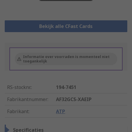
Bekijk alle CFast Cards
Informatie over voorraden is momenteel niet
toegankelijk
RS-stocknr.
:
194-7451
Fabrikantnummer
:
AF32GCS-XAEIP
Fabrikant
:
ATP
Specificaties