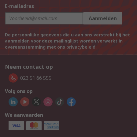
E-mailadres
Aanmelden
De persoonlijke gegevens die u aan ons verstrekt bij het
aanmelden voor deze mailinglijst worden verwerkt in
overeenstemming met ons
privacybeleid
.
Neem contact op
023 51 66 555
Volg ons op
We aanvaarden