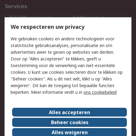
Services
750.000 producten
2.500 merken
Bestellen
Inkoopoplossingen
We respecteren uw privacy
Retouren
Technisch advies
We gebruiken cookies en andere technologieën voor
Track & Trace
statistische gebruiksanalyses, personalisatie en om
advertenties weer te geven op websites van derden.
Wettelijk
Door op "Alles accepteren" te klikken, geeft u
toestemming voor de verwerking van niet-essentiële
Cookiebeleid
Email veiligheid
cookies. U kunt uw cookies selecteren door te klikken op
Privacybeleid
Websitevoorwaarden
"Beheer cookies". Als u dit niet wilt, klikt u op "Alles
weigeren". Dit kan de toegang tot bepaalde functies
Algemene
beperken. Meer informatie vindt u in
ons cookiebeleid
verkoopvoorwaarden
Over RS
Alles accepteren
RS Group
Over ons
Beheer cookies
RS wereldwijd
Werken bij RS
Alles weigeren