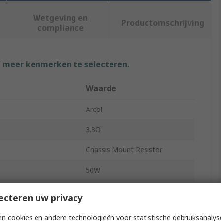
Wetgeving en
Productomschrijving
compliance
f meer kenmerken te selecteren.
Waarde
Arcol
3.3Ω
Chassis Mount Resistor
50W
HS50
ecteren uw privacy
Aluminium Housed
n cookies en andere technologieën voor statistische gebruiksanalys