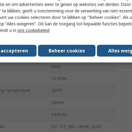
tie en om advertenties weer te geven op websites van derden. Door 
Aluminium
 te klikken, geeft u toestemming voor de verwerking van niet-essent
kunt uw cookies selecteren door te klikken op "Beheer cookies". Als u 
±5 %
 u op "Alles weigeren". Dit kan de toegang tot bepaalde functies beper
icient
±100 ppm/°C
vindt u in
ons cookiebeleid
Aluminium
s accepteren
Beheer cookies
Alles wei
ard
No
Axial
72.5mm
ng Temperature
200°C
28mm
14.8mm
als
IEC 115, MIL 18546, RoHS