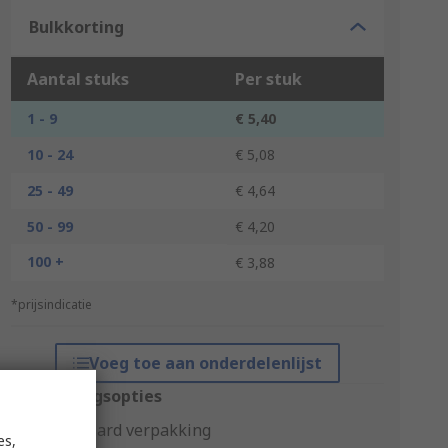
Bulkkorting
Aantal stuks
Per stuk
1 - 9
€ 5,40
10 - 24
€ 5,08
25 - 49
€ 4,64
50 - 99
€ 4,20
100 +
€ 3,88
*prijsindicatie
Voeg toe aan onderdelenlijst
Verpakkingsopties
Standaard verpakking
es,