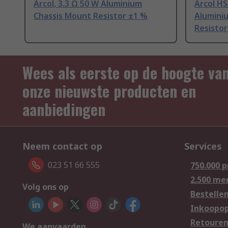
Arcol, 3.3 Ω 50 W Aluminium
Arcol HS
Chassis Mount Resistor ±1 %
Alumini
Resistor
Wees als eerste op de hoogte va
onze nieuwste producten en
aanbiedingen
Neem contact op
Services
023 51 66 555
750.000 
2.500 me
Volg ons op
Bestelle
Inkoopop
Retoure
We aanvaarden