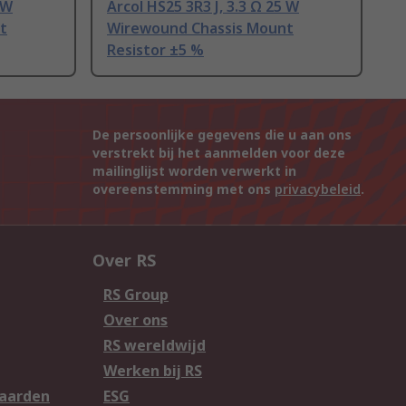
 W
Arcol HS25 3R3 J, 3.3 Ω 25 W
t
Wirewound Chassis Mount
Resistor ±5 %
De persoonlijke gegevens die u aan ons
verstrekt bij het aanmelden voor deze
mailinglijst worden verwerkt in
overeenstemming met ons
privacybeleid
.
Over RS
RS Group
Over ons
RS wereldwijd
Werken bij RS
aarden
ESG