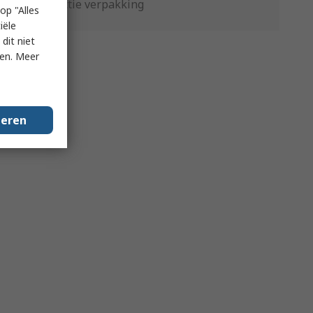
Productie verpakking
op "Alles
iële
dit niet
ken. Meer
geren