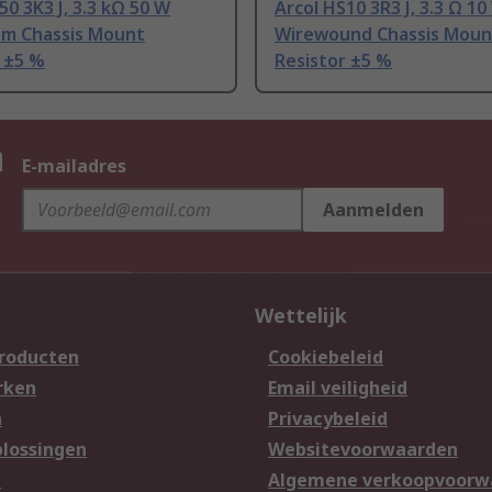
50 3K3 J, 3.3 kΩ 50 W
Arcol HS10 3R3 J, 3.3 Ω 10
um Chassis Mount
Wirewound Chassis Moun
 ±5 %
Resistor ±5 %
n
E-mailadres
Aanmelden
Wettelijk
producten
Cookiebeleid
rken
Email veiligheid
n
Privacybeleid
lossingen
Websitevoorwaarden
n
Algemene verkoopvoorw