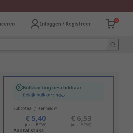
0
aceren
Inloggen / Registreer
Bulkkorting beschikbaar
Bekijk bulkkorting
Subtotaal (1 eenheid)*
€ 5,40
€ 6,53
(excl. BTW)
(incl. BTW)
Add
Aantal stuks