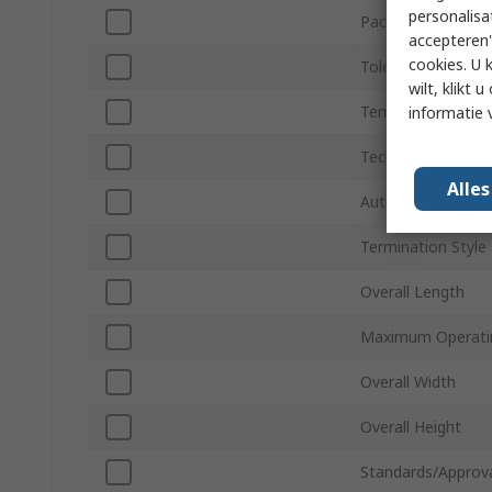
personalisa
Package/Case
accepteren"
cookies. U 
Tolerance
wilt, klikt
Temperature Coeff
informatie 
Technology
Alle
Automotive Stand
Termination Style
Overall Length
Maximum Operati
Overall Width
Overall Height
Standards/Approv