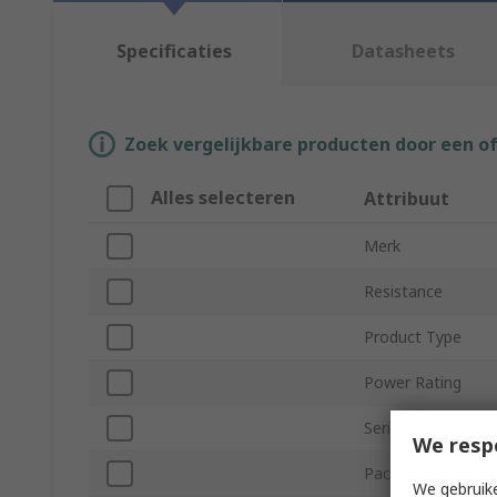
Specificaties
Datasheets
Zoek vergelijkbare producten door een o
Alles selecteren
Attribuut
Merk
Resistance
Product Type
Power Rating
Series
We resp
Packaging
We gebruike