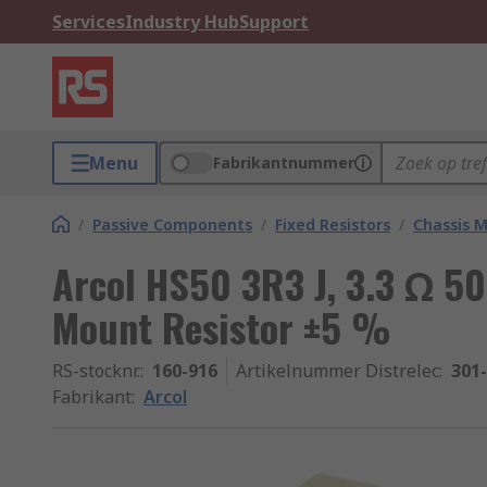
Services
Industry Hub
Support
Menu
Fabrikantnummer
/
Passive Components
/
Fixed Resistors
/
Chassis M
Arcol HS50 3R3 J, 3.3 Ω 5
Mount Resistor ±5 %
RS-stocknr.
:
160-916
Artikelnummer Distrelec
:
301
Fabrikant
:
Arcol