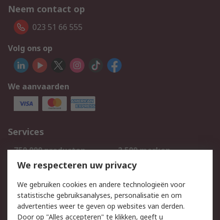
Neem contact op
023 51 66 555
Volg ons op
We aanvaarden
Services
750.000 producten
2.500 merken
Bestellen
Inkoopoplossingen
We respecteren uw privacy
Retouren
Technisch advies
We gebruiken cookies en andere technologieën voor
Track & Trace
statistische gebruiksanalyses, personalisatie en om
advertenties weer te geven op websites van derden.
Wettelijk
Door op "Alles accepteren" te klikken, geeft u