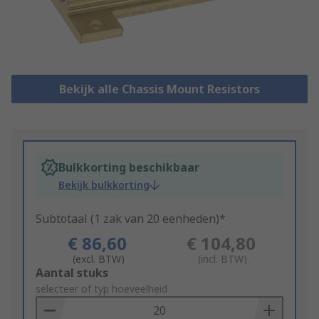
Bekijk alle Chassis Mount Resistors
Bulkkorting beschikbaar
Bekijk bulkkorting
Subtotaal (1 zak van 20 eenheden)*
€ 86,60
€ 104,80
(excl. BTW)
(incl. BTW)
Add
Aantal stuks
to
selecteer of typ hoeveelheid
Basket