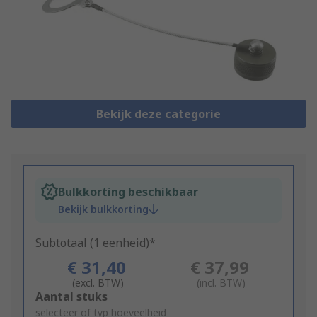
Bekijk deze categorie
Bulkkorting beschikbaar
Bekijk bulkkorting
Subtotaal (1 eenheid)*
€ 31,40
€ 37,99
(excl. BTW)
(incl. BTW)
Add
Aantal stuks
to
selecteer of typ hoeveelheid