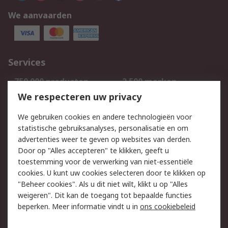
We aanvaarden
Services
750.000 producten
2.500 merken
Bestellen
Inkoopoplossingen
We respecteren uw privacy
Retouren
Technisch advies
We gebruiken cookies en andere technologieën voor
Track & Trace
statistische gebruiksanalyses, personalisatie en om
advertenties weer te geven op websites van derden.
Wettelijk
Door op "Alles accepteren" te klikken, geeft u
toestemming voor de verwerking van niet-essentiële
Cookiebeleid
Email veiligheid
cookies. U kunt uw cookies selecteren door te klikken op
Privacybeleid
Websitevoorwaarden
"Beheer cookies". Als u dit niet wilt, klikt u op "Alles
weigeren". Dit kan de toegang tot bepaalde functies
Algemene
beperken. Meer informatie vindt u in
ons cookiebeleid
verkoopvoorwaarden