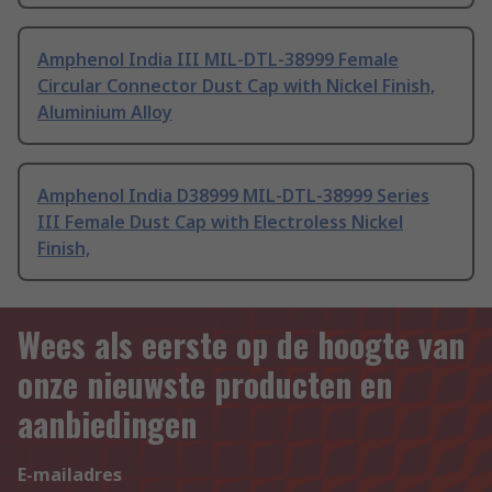
Amphenol India III MIL-DTL-38999 Female
Circular Connector Dust Cap with Nickel Finish,
Aluminium Alloy
Amphenol India D38999 MIL-DTL-38999 Series
III Female Dust Cap with Electroless Nickel
Finish,
Wees als eerste op de hoogte van
onze nieuwste producten en
aanbiedingen
E-mailadres