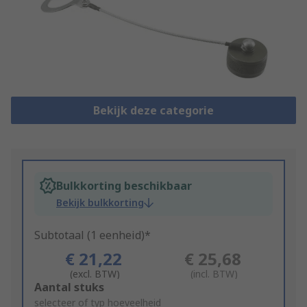
Bekijk deze categorie
Bulkkorting beschikbaar
Bekijk bulkkorting
Subtotaal (1 eenheid)*
€ 21,22
€ 25,68
(excl. BTW)
(incl. BTW)
Add
Aantal stuks
to
selecteer of typ hoeveelheid