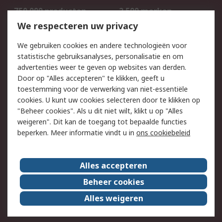
750.000 producten
2.500 merken
Bestellen
Inkoopoplossingen
We respecteren uw privacy
Retouren
Technisch advies
We gebruiken cookies en andere technologieën voor
Track & Trace
statistische gebruiksanalyses, personalisatie en om
advertenties weer te geven op websites van derden.
Wettelijk
Door op "Alles accepteren" te klikken, geeft u
toestemming voor de verwerking van niet-essentiële
Cookiebeleid
Email veiligheid
cookies. U kunt uw cookies selecteren door te klikken op
Privacybeleid
Websitevoorwaarden
"Beheer cookies". Als u dit niet wilt, klikt u op "Alles
weigeren". Dit kan de toegang tot bepaalde functies
Algemene
beperken. Meer informatie vindt u in
ons cookiebeleid
verkoopvoorwaarden
Over RS
Alles accepteren
RS Group
Over ons
Beheer cookies
RS wereldwijd
Werken bij RS
Alles weigeren
ESG