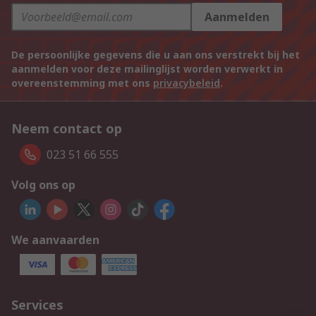
Aanmelden
De persoonlijke gegevens die u aan ons verstrekt bij het
aanmelden voor deze mailinglijst worden verwerkt in
overeenstemming met ons
privacybeleid
.
Neem contact op
023 51 66 555
Volg ons op
We aanvaarden
Services