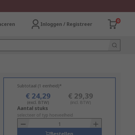
0
aceren
Inloggen / Registreer
Subtotaal (1 eenheid)*
€ 24,29
€ 29,39
(excl. BTW)
(incl. BTW)
Add
Aantal stuks
to
selecteer of typ hoeveelheid
Basket
Bestellen