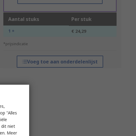
Aantal stuks
Per stuk
1 +
€ 24,29
*prijsindicatie
Voeg toe aan onderdelenlijst
es,
op "Alles
iële
dit niet
ken. Meer