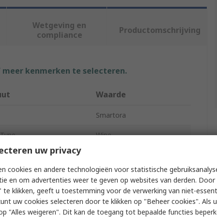
Wetgeving en
Productomschrijving
compliance
f meer kenmerken te selecteren.
uut
Waarde
Smartora
 Type
Wipe
ecteren uw privacy
terial
Cotton
n cookies en andere technologieën voor statistische gebruiksanalys
ion
General Purpose
tie en om advertenties weer te geven op websites van derden. Door 
 te klikken, geeft u toestemming voor de verwerking van niet-essent
atures
High Absorbency
kunt uw cookies selecteren door te klikken op "Beheer cookies". Als u 
 u op "Alles weigeren". Dit kan de toegang tot bepaalde functies beper
White