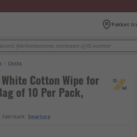
Pakket tr
s
/
Cloths
White Cotton Wipe for
Bag of 10 Per Pack,
Fabrikant
:
Smartora