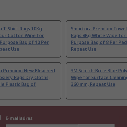
 T-Shirt Rags 10Kg
Smartora Premium Towel
our Cotton Wipe for
Rags 8Kg White Wipe for
Purpose Bag of 10 Per
Purpose Bag of 8 Per Pac
epeat Use
Repeat Use
a Premium New Bleached
3M Scotch-Brite Blue Pol
siery Rags Dry Cloths,
Wipe for Surface Cleanin
le Plastic Bag of
360 mm, Repeat Use
n
E-mailadres