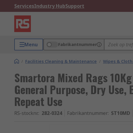
Services
Industry Hub
Support
Menu
Fabrikantnummer
/
Facilities Cleaning & Maintenance
/
Wipes & Cloth
Smartora Mixed Rags 10Kg 
General Purpose, Dry Use, 
Repeat Use
RS-stocknr.
:
282-0324
Fabrikantnummer
:
ST10MD