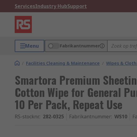
Services
Industry Hub
Support
Menu
Fabrikantnummer
/
Facilities Cleaning & Maintenance
/
Wipes & Cloth
Smartora Premium Sheetin
Cotton Wipe for General Pu
10 Per Pack, Repeat Use
RS-stocknr.
:
282-0325
Fabrikantnummer
:
WS10
F