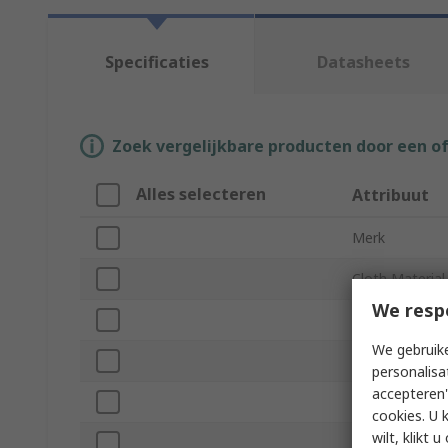
Specificaties
Datasheets
Zoek vergelijkbare producten door een o
Alles selecteren
Attribuut
Merk
Cloth Material
We resp
Product Type
We gebruike
Application
personalisa
accepteren"
Cloth Feature
cookies. U 
wilt, klikt
Colour