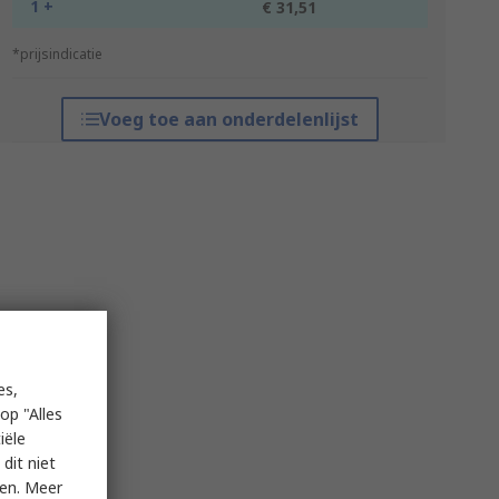
1 +
€ 31,51
*prijsindicatie
Voeg toe aan onderdelenlijst
es,
op "Alles
iële
dit niet
ken. Meer