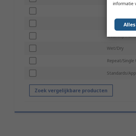
informatie 
Trade Name
Package Type
Alle
Quantity Per 
Wet/Dry
Repeat/Single
Standards/App
Zoek vergelijkbare producten