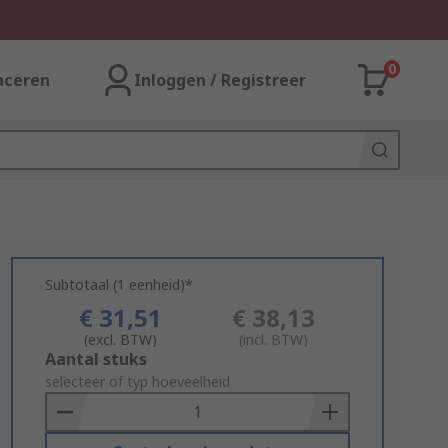
0
aceren
Inloggen / Registreer
Subtotaal (1 eenheid)*
€ 31,51
€ 38,13
(excl. BTW)
(incl. BTW)
Add
Aantal stuks
to
selecteer of typ hoeveelheid
Basket