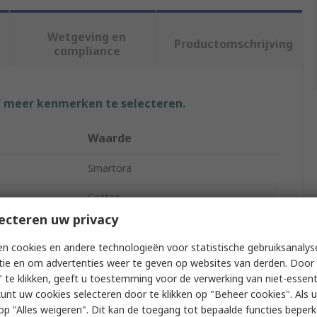
Wetgeving en
Productomschrijving
compliance
f meer kenmerken te selecteren.
Waarde
Smartora
Cotton
ecteren uw privacy
Wipe
n cookies en andere technologieën voor statistische gebruiksanalys
General Purpose
tie en om advertenties weer te geven op websites van derden. Door 
 te klikken, geeft u toestemming voor de verwerking van niet-essent
s
High Absorbency
kunt uw cookies selecteren door te klikken op "Beheer cookies". Als u 
 u op "Alles weigeren". Dit kan de toegang tot bepaalde functies beper
White