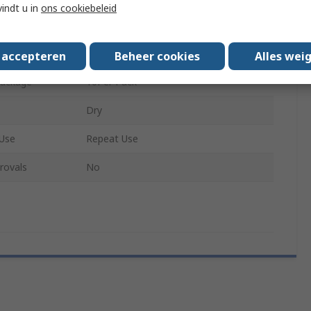
vindt u in
ons cookiebeleid
Premium Sheeting Rags 10Kg
Bag
s accepteren
Beheer cookies
Alles wei
Package
10Per Pack
Dry
 Use
Repeat Use
rovals
No