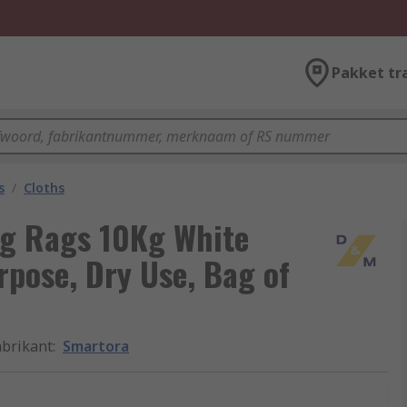
Pakket tr
s
/
Cloths
g Rags 10Kg White
rpose, Dry Use, Bag of
abrikant
:
Smartora