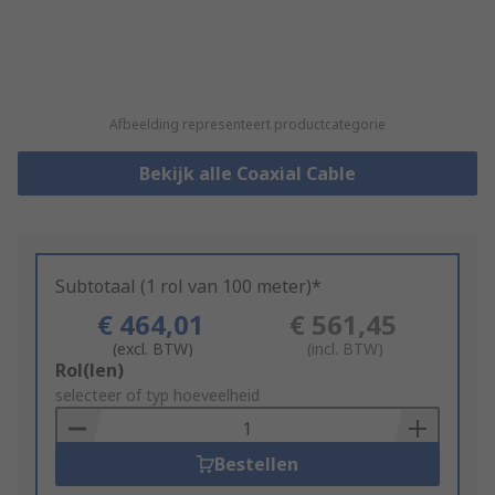
Afbeelding representeert productcategorie
Bekijk alle Coaxial Cable
Subtotaal (1 rol van 100 meter)*
€ 464,01
€ 561,45
(excl. BTW)
(incl. BTW)
Add
Rol(len)
to
selecteer of typ hoeveelheid
Basket
Bestellen