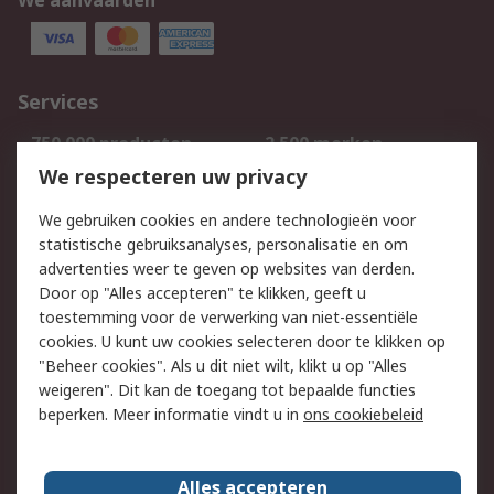
We aanvaarden
Services
750.000 producten
2.500 merken
Bestellen
Inkoopoplossingen
We respecteren uw privacy
Retouren
Technisch advies
We gebruiken cookies en andere technologieën voor
Track & Trace
statistische gebruiksanalyses, personalisatie en om
advertenties weer te geven op websites van derden.
Wettelijk
Door op "Alles accepteren" te klikken, geeft u
toestemming voor de verwerking van niet-essentiële
Cookiebeleid
Email veiligheid
cookies. U kunt uw cookies selecteren door te klikken op
Privacybeleid
Websitevoorwaarden
"Beheer cookies". Als u dit niet wilt, klikt u op "Alles
weigeren". Dit kan de toegang tot bepaalde functies
Algemene
beperken. Meer informatie vindt u in
ons cookiebeleid
verkoopvoorwaarden
Over RS
Alles accepteren