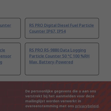
ounter
RS PRO Digital Diesel Fuel Particle
Counter IP67, IP54
cle
RS PRO RS-9880 Data Logging
Sensor
Particle Counter 50 °C 100 %RH
ng
Max, Battery-Powered
De persoonlijke gegevens die u aan ons
verstrekt bij het aanmelden voor deze
mailinglijst worden verwerkt in
overeenstemming met ons
privacybeleid
.