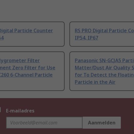
igital Particle Counter
RS PRO Digital Particle C
54
IP54, IP67
Hygrometer Filter
Panasonic SN-GCJA5 Parti
ent Zero Filter for Use
Matter/Dust Air Quality 
260 6-Channel Particle
for To Detect the Floati
Particle in the Air
n
E-mailadres
Aanmelden