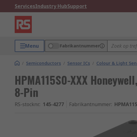
Services
Industry Hub
Support
Menu
Fabrikantnummer
/
Semiconductors
/
Sensor ICs
/
Colour & Light Sen
HPMA115S0-XXX Honeywell, 
8-Pin
RS-stocknr.
:
145-4277
Fabrikantnummer
:
HPMA115