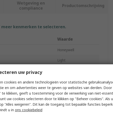
Wetgeving en
Productomschrijving
compliance
f meer kenmerken te selecteren.
Waarde
Honeywell
Light
Surface Mount
ecteren uw privacy
8
n cookies en andere technologieën voor statistische gebruiksanalys
tie en om advertenties weer te geven op websites van derden. Door 
43 x 36 x 23.7mm
 te klikken, geeft u toestemming voor de verwerking van niet-essent
kunt uw cookies selecteren door te klikken op "Beheer cookies". Als u 
23.7mm
 u op "Alles weigeren". Dit kan de toegang tot bepaalde functies beper
vindt u in
ons cookiebeleid
UART