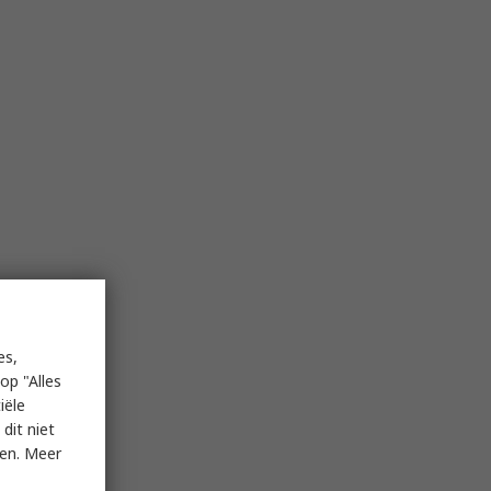
es,
op "Alles
iële
dit niet
ken. Meer