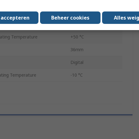
43mm
s accepteren
Beheer cookies
Alles wei
ting Supply Voltage
5 V
ting Temperature
+50 °C
36mm
Digital
ting Temperature
-10 °C