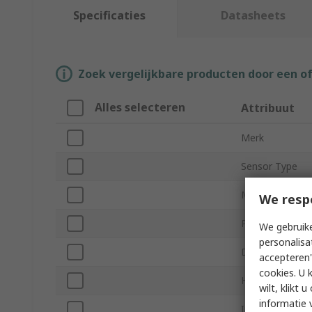
Specificaties
Datasheets
Zoek vergelijkbare producten door een o
Alles selecteren
Attribuut
Merk
Sensor Type
Mounting Type
We resp
Pin Count
We gebruike
personalisa
Dimensions
accepteren"
cookies. U 
Height
wilt, klikt
informatie 
Interface