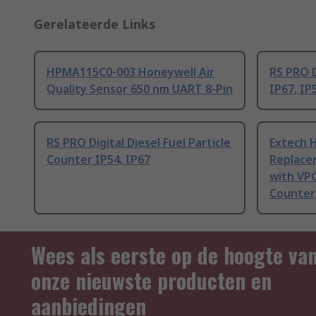
Gerelateerde Links
HPMA115C0-003 Honeywell Air
RS PRO D
Quality Sensor 650 nm UART 8-Pin
IP67, IP
RS PRO Digital Diesel Fuel Particle
Extech 
Counter IP54, IP67
Replacem
with VPC
Counter
Wees als eerste op de hoogte va
onze nieuwste producten en
aanbiedingen