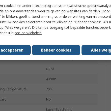
n cookies en andere technologieën voor statistische gebruiksanalys
8
tie en om advertenties weer te geven op websites van derden. Door 
 te klikken, geeft u toestemming voor de verwerking van niet-essent
Voltage
4.8V
kunt uw cookies selecteren door te klikken op "Beheer cookies". Als u 
 u op "Alles weigeren". Dit kan de toegang tot bepaalde functies beper
Voltage
5.2V
vindt u in
ons cookiebeleid
ng Temperature
-20°C
23.7mm
s accepteren
Beheer cookies
Alles wei
als
RoHS, IEC61000, REACH
HPM
43mm
ing Temperature
70°C
dard
No
Laser Scattering