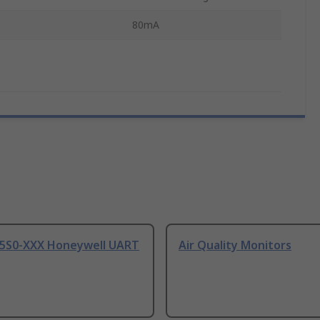
80mA
S0-XXX Honeywell UART
Air Quality Monitors