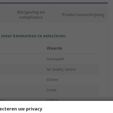
Wetgeving en
Productomschrijving
compliance
f meer kenmerken te selecteren.
Waarde
Honeywell
Air Quality Sensor
650nm
Screw
ncy
100kHz
ecteren uw privacy
UART