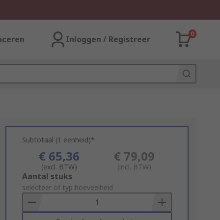
0
aceren
Inloggen / Registreer
Subtotaal (1 eenheid)*
€ 65,36
€ 79,09
(excl. BTW)
(incl. BTW)
Add
Aantal stuks
to
selecteer of typ hoeveelheid
Basket