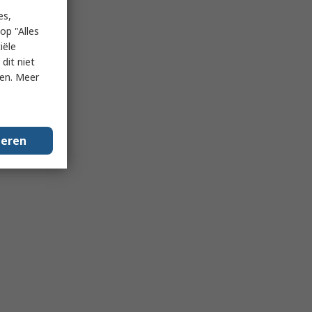
es,
op "Alles
iële
dit niet
ken. Meer
geren