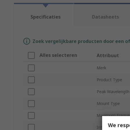
Specificaties
Datasheets
Zoek vergelijkbare producten door een o
Alles selecteren
Attribuut
Merk
Product Type
Peak Wavelength
Mount Type
Maximum Freque
We resp
Interface Type