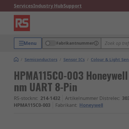
Services
Industry Hub
Support
Menu
Fabrikantnummer
/
Semiconductors
/
Sensor ICs
/
Colour & Light Sen
HPMA115C0-003 Honeywell 
nm UART 8-Pin
RS-stocknr.
:
214-1432
Artikelnummer Distrelec
:
30
HPMA115C0-003
Fabrikant
:
Honeywell