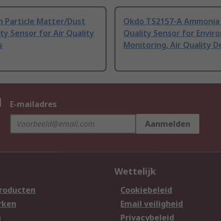
n Particle Matter/Dust
Okdo TS2157-A Ammonia 
ity Sensor for Air Quality
Quality Sensor for Envi
s
Monitoring, Air Quality 
n
E-mailadres
Aanmelden
Wettelijk
producten
Cookiebeleid
rken
Email veiligheid
n
Privacybeleid