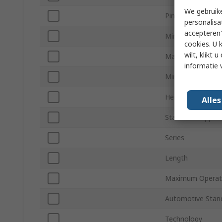
We gebruike
Pin Count
personalisa
accepteren"
Minimum Supply 
cookies. U 
wilt, klikt
Maximum Supply 
informatie 
Minimum Operati
Height
Alle
Standards/Approv
Series
Length
Maximum Operat
Automotive Stan
Technology