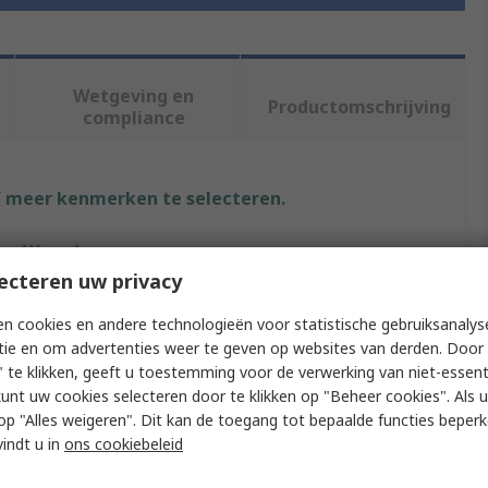
Wetgeving en
Productomschrijving
compliance
f meer kenmerken te selecteren.
Waarde
ecteren uw privacy
Panasonic
n cookies en andere technologieën voor statistische gebruiksanalys
Bluetooth
tie en om advertenties weer te geven op websites van derden. Door 
 te klikken, geeft u toestemming voor de verwerking van niet-essent
Bluetooth Development Tools, Development Module
kunt uw cookies selecteren door te klikken op "Beheer cookies". Als u 
 u op "Alles weigeren". Dit kan de toegang tot bepaalde functies beper
Evaluation Board
vindt u in
ons cookiebeleid
Bluetooth