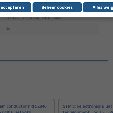
s accepteren
Beheer cookies
Alles wei
nRF52840
PAN1770 BT 5.0 Evaluation Board
No
Semiconductor nRF52840
STMicroelectronics Blue
52840 Bluetooth
Development Tools STEV