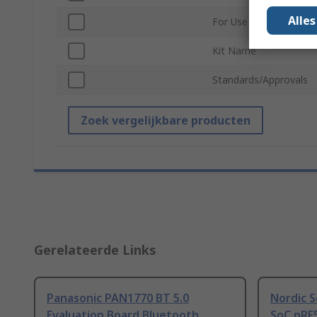
Alle
For Use With
Kit Name
Standards/Approvals
Zoek vergelijkbare producten
Gerelateerde Links
Panasonic PAN1770 BT 5.0
Nordic 
Evaluation Board Bluetooth
SoC nRF