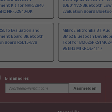
ment Kit for NRF52840
IDB011V2-Bluetooth Low
 GHz NRF52840-DK
Evaluation Board Blueto
RSL15 Evaluation and
MikroElektronika BT Audio
ment Board Bluetooth
BM62 Bluetooth Develo
ion Board RSL15-EVB
Tool for BM62SPKS1MC2
96 kHz MIKROE-4117
n
E-mailadres
Aanmelden