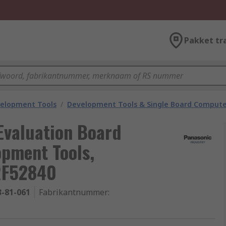
Pakket tr
velopment Tools
/
Development Tools & Single Board Compute
Evaluation Board
opment Tools,
RF52840
3-81-061
Fabrikantnummer
: