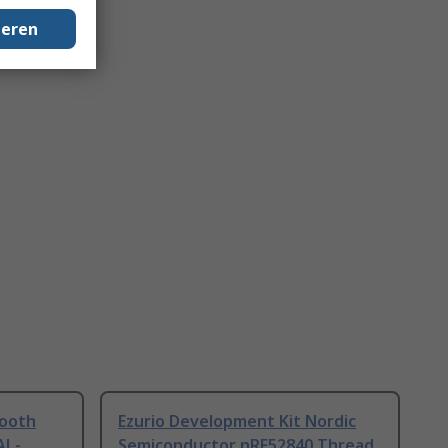
geren
tooth
Ezurio Development Kit Nordic
AL-
Semiconductor nRF52840 Thread