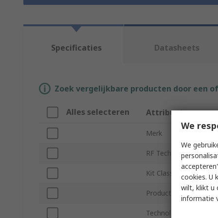
Specificaties
Datasheets
Zoek vergelijkbare producten door een o
Alles selecteren
Attribuut
We resp
Merk
We gebruike
RF Technology
personalisa
accepteren"
Kit Classification
cookies. U 
wilt, klikt
Product Type
informatie 
Technology