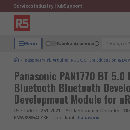
Services
Industry Hub
Support
Menu
Fabrikantnummer
/
Raspberry Pi, Arduino, ROCK, STEM Education & De
Panasonic PAN1770 BT 5.0 
Bluetooth Bluetooth Devel
Development Module for n
RS-stocknr.
:
251-7021
Artikelnummer Distrelec
:
30
ENW89854CZKF
Fabrikant
:
Panasonic