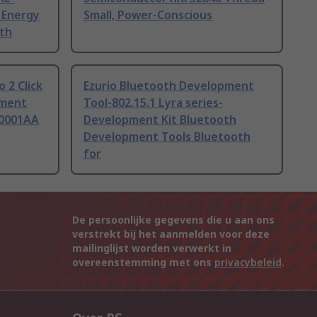
 Energy
Small, Power-Conscious
oth
 2 Click
Ezurio Bluetooth Development
pment
Tool-802.15.1 Lyra series-
-0001AA
Development Kit Bluetooth
Development Tools Bluetooth
for
De persoonlijke gegevens die u aan ons
verstrekt bij het aanmelden voor deze
mailinglijst worden verwerkt in
overeenstemming met ons
privacybeleid
.