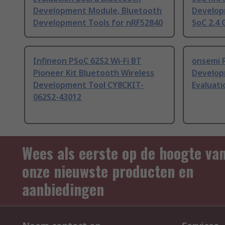
Development Module, Bluetooth
Develop
Development Tools for nRF52840
SoC 2.4
Infineon PSoC 62S2 Wi-Fi BT
onsemi 
Pioneer Kit Bluetooth Wireless
Develop
Development Tool CY8CKIT-
Evaluat
062S2-43012
Wees als eerste op de hoogte va
onze nieuwste producten en
aanbiedingen