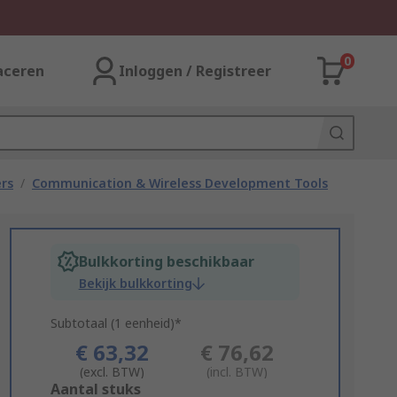
0
aceren
Inloggen / Registreer
rs
/
Communication & Wireless Development Tools
Bulkkorting beschikbaar
Bekijk bulkkorting
Subtotaal (1 eenheid)*
€ 63,32
€ 76,62
(excl. BTW)
(incl. BTW)
Add
Aantal stuks