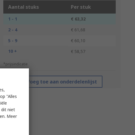
Aantal stuks
Per stuk
1 - 1
€ 63,32
2 - 4
€ 61,68
5 - 9
€ 60,10
10 +
€ 58,57
*prijsindicatie
Voeg toe aan onderdelenlijst
es,
op "Alles
iële
dit niet
ken. Meer