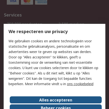
Services
750.000 producten
2.500 merken
Bestellen
Inkoopoplossingen
We respecteren uw privacy
Retouren
Technisch advies
We gebruiken cookies en andere technologieën voor
Track & Trace
statistische gebruiksanalyses, personalisatie en om
advertenties weer te geven op websites van derden.
Wettelijk
Door op "Alles accepteren" te klikken, geeft u
toestemming voor de verwerking van niet-essentiële
Cookiebeleid
Email veiligheid
cookies. U kunt uw cookies selecteren door te klikken op
Privacybeleid
Websitevoorwaarden
"Beheer cookies". Als u dit niet wilt, klikt u op "Alles
weigeren". Dit kan de toegang tot bepaalde functies
Algemene
beperken. Meer informatie vindt u in
ons cookiebeleid
verkoopvoorwaarden
Over RS
Alles accepteren
RS Group
Over ons
Beheer cookies