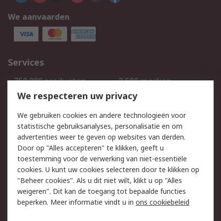
We aanvaarden
Services
750.000 producten
2.500 merken
Bestellen
Inkoopoplossingen
We respecteren uw privacy
Retouren
Technisch advies
We gebruiken cookies en andere technologieën voor
Track & Trace
statistische gebruiksanalyses, personalisatie en om
advertenties weer te geven op websites van derden.
Wettelijk
Door op "Alles accepteren" te klikken, geeft u
toestemming voor de verwerking van niet-essentiële
Cookiebeleid
Email veiligheid
cookies. U kunt uw cookies selecteren door te klikken op
Privacybeleid
Websitevoorwaarden
"Beheer cookies". Als u dit niet wilt, klikt u op "Alles
weigeren". Dit kan de toegang tot bepaalde functies
Algemene
beperken. Meer informatie vindt u in
ons cookiebeleid
verkoopvoorwaarden