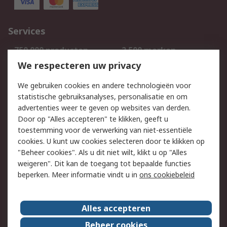
Services
750.000 producten
2.500 merken
Bestellen
Inkoopoplossingen
We respecteren uw privacy
Retouren
Technisch advies
We gebruiken cookies en andere technologieën voor
Track & Trace
statistische gebruiksanalyses, personalisatie en om
advertenties weer te geven op websites van derden.
Wettelijk
Door op "Alles accepteren" te klikken, geeft u
toestemming voor de verwerking van niet-essentiële
Cookiebeleid
Email veiligheid
cookies. U kunt uw cookies selecteren door te klikken op
Privacybeleid
Websitevoorwaarden
"Beheer cookies". Als u dit niet wilt, klikt u op "Alles
weigeren". Dit kan de toegang tot bepaalde functies
Algemene
beperken. Meer informatie vindt u in
ons cookiebeleid
verkoopvoorwaarden
Over RS
Alles accepteren
RS Group
Over ons
Beheer cookies