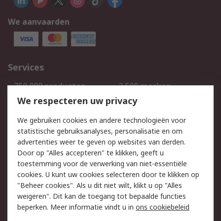
We aanvaarden
Services
750.000 producten
2.500 merken
Bestellen
Inkoopoplossingen
We respecteren uw privacy
Retouren
Technisch advies
We gebruiken cookies en andere technologieën voor
Track & Trace
statistische gebruiksanalyses, personalisatie en om
advertenties weer te geven op websites van derden.
Wettelijk
Door op "Alles accepteren" te klikken, geeft u
toestemming voor de verwerking van niet-essentiële
Cookiebeleid
Email veiligheid
cookies. U kunt uw cookies selecteren door te klikken op
Privacybeleid
Websitevoorwaarden
"Beheer cookies". Als u dit niet wilt, klikt u op "Alles
weigeren". Dit kan de toegang tot bepaalde functies
Algemene
beperken. Meer informatie vindt u in
ons cookiebeleid
verkoopvoorwaarden