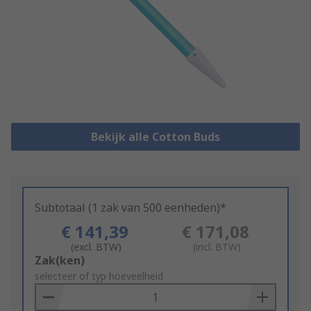
Bekijk alle Cotton Buds
Subtotaal (1 zak van 500 eenheden)*
€ 141,39
€ 171,08
(excl. BTW)
(incl. BTW)
Add
Zak(ken)
to
selecteer of typ hoeveelheid
Basket