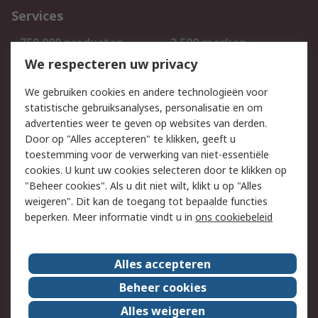
Services
750.000 producten
2.500 merken
Bestellen
Inkoopoplossingen
We respecteren uw privacy
Retouren
Technisch advies
We gebruiken cookies en andere technologieën voor
Track & Trace
statistische gebruiksanalyses, personalisatie en om
advertenties weer te geven op websites van derden.
Wettelijk
Door op "Alles accepteren" te klikken, geeft u
toestemming voor de verwerking van niet-essentiële
Cookiebeleid
Email veiligheid
cookies. U kunt uw cookies selecteren door te klikken op
Privacybeleid
Websitevoorwaarden
"Beheer cookies". Als u dit niet wilt, klikt u op "Alles
weigeren". Dit kan de toegang tot bepaalde functies
Algemene
beperken. Meer informatie vindt u in
ons cookiebeleid
verkoopvoorwaarden
Over RS
Alles accepteren
RS Group
Over ons
Beheer cookies
RS wereldwijd
Werken bij RS
Alles weigeren