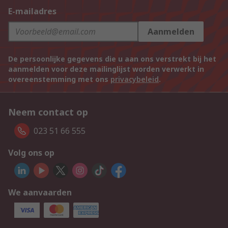
E-mailadres
Aanmelden
De persoonlijke gegevens die u aan ons verstrekt bij het
aanmelden voor deze mailinglijst worden verwerkt in
overeenstemming met ons
privacybeleid
.
Neem contact op
023 51 66 555
Volg ons op
We aanvaarden