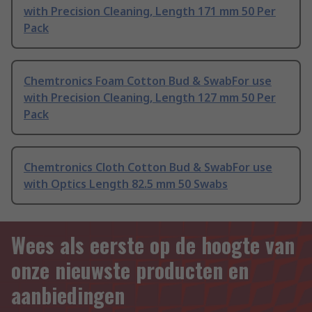
with Precision Cleaning, Length 171 mm 50 Per
Pack
Chemtronics Foam Cotton Bud & SwabFor use
with Precision Cleaning, Length 127 mm 50 Per
Pack
Chemtronics Cloth Cotton Bud & SwabFor use
with Optics Length 82.5 mm 50 Swabs
Wees als eerste op de hoogte van
onze nieuwste producten en
aanbiedingen