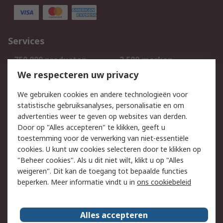
Services
750.000 producten
2.500 merken
Bestellen
Inkoopoplossingen
We respecteren uw privacy
Retouren
Technisch advies
We gebruiken cookies en andere technologieën voor
Track & Trace
statistische gebruiksanalyses, personalisatie en om
advertenties weer te geven op websites van derden.
Wettelijk
Door op "Alles accepteren" te klikken, geeft u
toestemming voor de verwerking van niet-essentiële
Cookiebeleid
Email veiligheid
cookies. U kunt uw cookies selecteren door te klikken op
Privacybeleid
Websitevoorwaarden
"Beheer cookies". Als u dit niet wilt, klikt u op "Alles
weigeren". Dit kan de toegang tot bepaalde functies
Algemene
beperken. Meer informatie vindt u in
ons cookiebeleid
verkoopvoorwaarden
Over RS
Alles accepteren