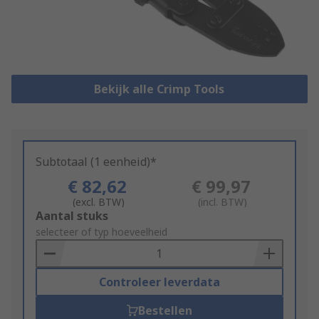
Bekijk alle Crimp Tools
Subtotaal (1 eenheid)*
€ 82,62
€ 99,97
(excl. BTW)
(incl. BTW)
Add
Aantal stuks
to
selecteer of typ hoeveelheid
Basket
Controleer leverdata
Bestellen