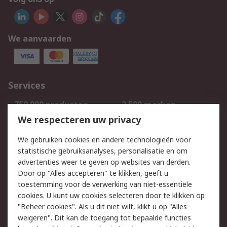
We aanvaarden
Services
750.000 producten
2.500 merken
Bestellen
Inkoopoplossingen
We respecteren uw privacy
Retouren
Technisch advies
We gebruiken cookies en andere technologieën voor
Track & Trace
statistische gebruiksanalyses, personalisatie en om
advertenties weer te geven op websites van derden.
Wettelijk
Door op "Alles accepteren" te klikken, geeft u
toestemming voor de verwerking van niet-essentiële
Cookiebeleid
Email veiligheid
cookies. U kunt uw cookies selecteren door te klikken op
Privacybeleid
Websitevoorwaarden
"Beheer cookies". Als u dit niet wilt, klikt u op "Alles
weigeren". Dit kan de toegang tot bepaalde functies
Algemene