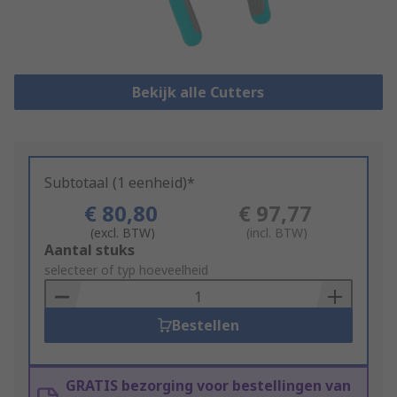
Bekijk alle Cutters
Subtotaal (1 eenheid)*
€ 80,80
€ 97,77
(excl. BTW)
(incl. BTW)
Add
Aantal stuks
to
selecteer of typ hoeveelheid
Basket
Bestellen
GRATIS bezorging voor bestellingen van