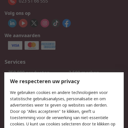
023 51 66 555
Volg ons op
We aanvaarden
Services
750.000 producten
2.500 merken
Bestellen
Inkoopoplossingen
We respecteren uw privacy
Retouren
Technisch advies
We gebruiken cookies en andere technologieën voor
Track & Trace
statistische gebruiksanalyses, personalisatie en om
advertenties weer te geven op websites van derden.
Wettelijk
Door op "Alles accepteren" te klikken, geeft u
toestemming voor de verwerking van niet-essentiële
Cookiebeleid
Email veiligheid
cookies. U kunt uw cookies selecteren door te klikken op