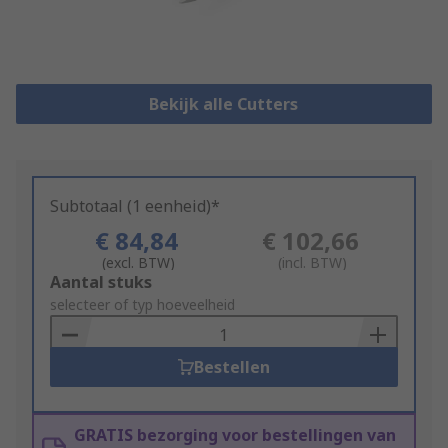
Bekijk alle Cutters
Subtotaal (1 eenheid)*
€ 84,84
€ 102,66
(excl. BTW)
(incl. BTW)
Add
Aantal stuks
to
selecteer of typ hoeveelheid
Basket
Bestellen
GRATIS bezorging voor bestellingen van