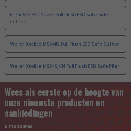
Erem 632 ESD Super Full Flush ESD Safe Side
Cutter
Weller Xcelite MS54JN Full Flush ESD Safe Cutter
Weller Xcelite MS549JVN Full Flush ESD Safe Plier
Wees als eerste op de hoogte van
onze nieuwste producten en
aanbiedingen
E-mailadres