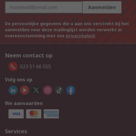
Aanmelden
De persoonlijke gegevens die u aan ons verstrekt bij het
aanmelden voor deze mailinglijst worden verwerkt in
overeenstemming met ons
privacybeleid
.
Neem contact op
023 51 66 555
Volg ons op
We aanvaarden
Services