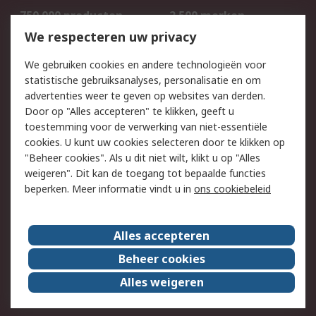
750.000 producten
2.500 merken
Bestellen
Inkoopoplossingen
We respecteren uw privacy
Retouren
Technisch advies
We gebruiken cookies en andere technologieën voor
Track & Trace
statistische gebruiksanalyses, personalisatie en om
advertenties weer te geven op websites van derden.
Wettelijk
Door op "Alles accepteren" te klikken, geeft u
toestemming voor de verwerking van niet-essentiële
Cookiebeleid
Email veiligheid
cookies. U kunt uw cookies selecteren door te klikken op
Privacybeleid
Websitevoorwaarden
"Beheer cookies". Als u dit niet wilt, klikt u op "Alles
weigeren". Dit kan de toegang tot bepaalde functies
Algemene
beperken. Meer informatie vindt u in
ons cookiebeleid
verkoopvoorwaarden
Over RS
Alles accepteren
RS Group
Over ons
Beheer cookies
RS wereldwijd
Werken bij RS
Alles weigeren
ESG