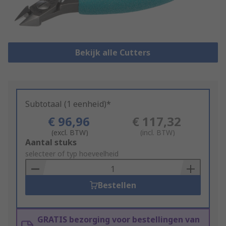
Bekijk alle Cutters
Subtotaal (1 eenheid)*
€ 96,96
€ 117,32
(excl. BTW)
(incl. BTW)
Add
Aantal stuks
to
selecteer of typ hoeveelheid
Basket
Bestellen
GRATIS bezorging voor bestellingen van