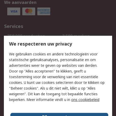
We aanvaarden
Services
750.000 producten
2.500 merken
Bestellen
Inkoopoplossingen
We respecteren uw privacy
Retouren
Technisch advies
We gebruiken cookies en andere technologieën voor
Track & Trace
statistische gebruiksanalyses, personalisatie en om
advertenties weer te geven op websites van derden.
Wettelijk
Door op "Alles accepteren" te klikken, geeft u
toestemming voor de verwerking van niet-essentiële
Cookiebeleid
Email veiligheid
cookies. U kunt uw cookies selecteren door te klikken op
Privacybeleid
Websitevoorwaarden
"Beheer cookies". Als u dit niet wilt, klikt u op "Alles
weigeren". Dit kan de toegang tot bepaalde functies
Algemene
beperken. Meer informatie vindt u in
ons cookiebeleid
verkoopvoorwaarden
Over RS