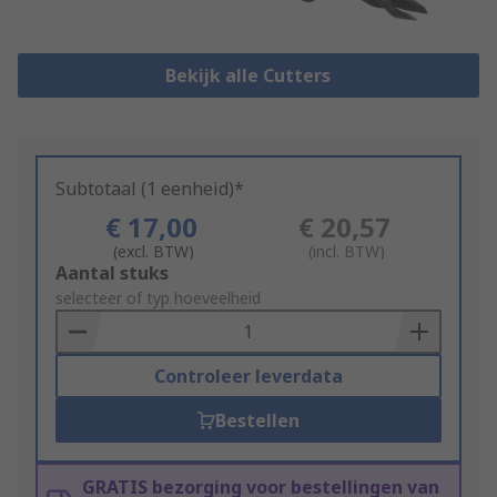
Bekijk alle Cutters
Subtotaal (1 eenheid)*
€ 17,00
€ 20,57
(excl. BTW)
(incl. BTW)
Add
Aantal stuks
to
selecteer of typ hoeveelheid
Basket
Controleer leverdata
Bestellen
GRATIS bezorging voor bestellingen van