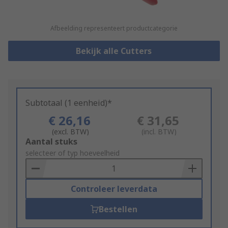
Afbeelding representeert productcategorie
Bekijk alle Cutters
Subtotaal (1 eenheid)*
€ 26,16
€ 31,65
(excl. BTW)
(incl. BTW)
Add
Aantal stuks
to
selecteer of typ hoeveelheid
Basket
Controleer leverdata
Bestellen