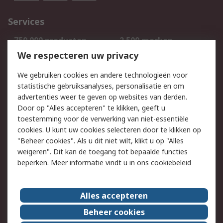
Services
750.000 producten
2.500 merken
Bestellen
Inkoopoplossingen
We respecteren uw privacy
Retouren
Technisch advies
We gebruiken cookies en andere technologieën voor
Track & Trace
statistische gebruiksanalyses, personalisatie en om
advertenties weer te geven op websites van derden.
Wettelijk
Door op "Alles accepteren" te klikken, geeft u
toestemming voor de verwerking van niet-essentiële
Cookiebeleid
Email veiligheid
cookies. U kunt uw cookies selecteren door te klikken op
Privacybeleid
Websitevoorwaarden
"Beheer cookies". Als u dit niet wilt, klikt u op "Alles
weigeren". Dit kan de toegang tot bepaalde functies
Algemene
beperken. Meer informatie vindt u in
ons cookiebeleid
verkoopvoorwaarden
Over RS
Alles accepteren
RS Group
Over ons
Beheer cookies