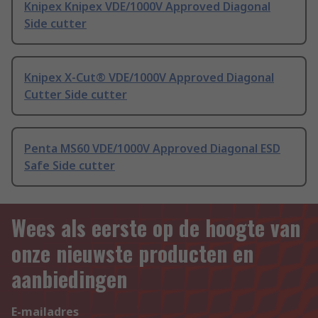
Knipex Knipex VDE/1000V Approved Diagonal
Side cutter
Knipex X-Cut® VDE/1000V Approved Diagonal
Cutter Side cutter
Penta MS60 VDE/1000V Approved Diagonal ESD
Safe Side cutter
Wees als eerste op de hoogte van
onze nieuwste producten en
aanbiedingen
E-mailadres