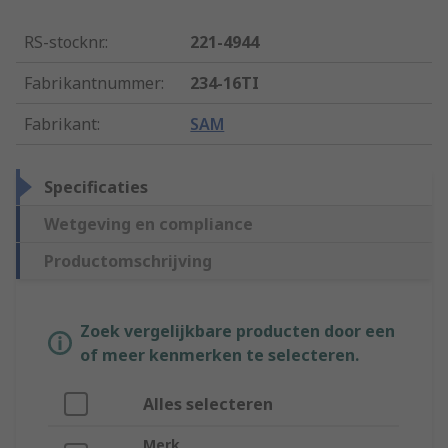
RS-stocknr.
:
221-4944
Fabrikantnummer
:
234-16TI
Fabrikant
:
SAM
Specificaties
Wetgeving en compliance
Productomschrijving
Zoek vergelijkbare producten door een
of meer kenmerken te selecteren.
Alles selecteren
Merk