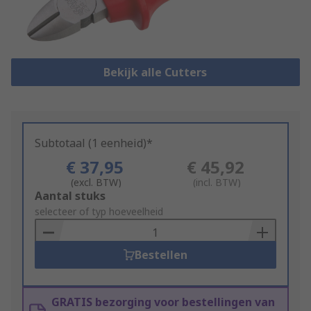
Bekijk alle Cutters
Subtotaal (1 eenheid)*
€ 37,95
€ 45,92
(excl. BTW)
(incl. BTW)
Add
Aantal stuks
to
selecteer of typ hoeveelheid
Basket
Bestellen
GRATIS bezorging voor bestellingen van