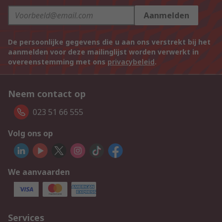
Aanmelden
De persoonlijke gegevens die u aan ons verstrekt bij het
aanmelden voor deze mailinglijst worden verwerkt in
overeenstemming met ons
privacybeleid
.
Neem contact op
023 51 66 555
Volg ons op
We aanvaarden
Services