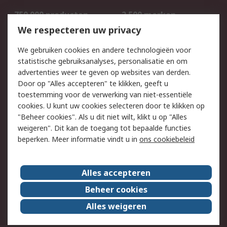
750.000 producten
2.500 merken
Bestellen
Inkoopoplossingen
We respecteren uw privacy
Retouren
Technisch advies
We gebruiken cookies en andere technologieën voor
Track & Trace
statistische gebruiksanalyses, personalisatie en om
advertenties weer te geven op websites van derden.
Wettelijk
Door op "Alles accepteren" te klikken, geeft u
toestemming voor de verwerking van niet-essentiële
Cookiebeleid
Email veiligheid
cookies. U kunt uw cookies selecteren door te klikken op
Privacybeleid
Websitevoorwaarden
"Beheer cookies". Als u dit niet wilt, klikt u op "Alles
weigeren". Dit kan de toegang tot bepaalde functies
Algemene
beperken. Meer informatie vindt u in
ons cookiebeleid
verkoopvoorwaarden
Over RS
Alles accepteren
RS Group
Over ons
Beheer cookies
RS wereldwijd
Werken bij RS
Alles weigeren
ESG