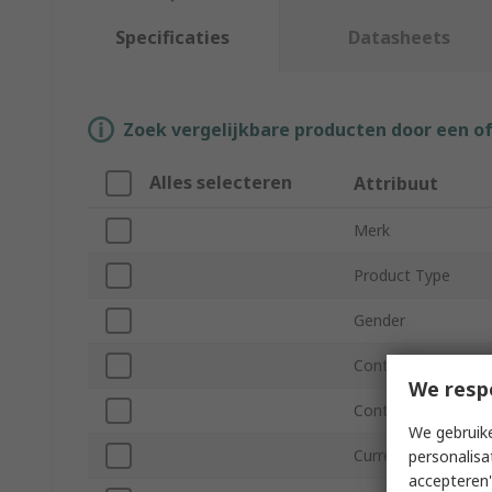
Specificaties
Datasheets
Zoek vergelijkbare producten door een o
Alles selecteren
Attribuut
Merk
Product Type
Gender
Contact Material
We resp
Contact Plating
We gebruike
Current
personalisa
accepteren"