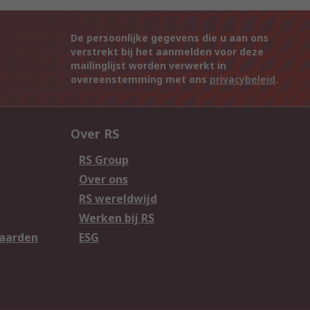
De persoonlijke gegevens die u aan ons
verstrekt bij het aanmelden voor deze
mailinglijst worden verwerkt in
overeenstemming met ons
privacybeleid
.
Over RS
RS Group
Over ons
RS wereldwijd
Werken bij RS
aarden
ESG