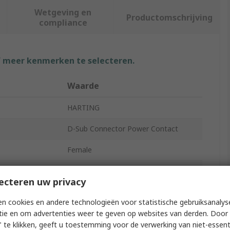
Wetgeving en
Productomschrijving
compliance
f meer kenmerken te selecteren.
Waarde
HARTING
D-Sub Connector Power Contact
Female
Copper Alloy
ecteren uw privacy
Gold
n cookies en andere technologieën voor statistische gebruiksanalys
40A
tie en om advertenties weer te geven op websites van derden. Door 
 te klikken, geeft u toestemming voor de verwerking van niet-essent