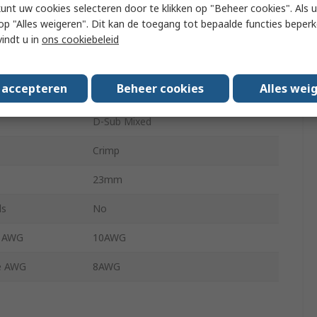
Resistance
1mΩ
kunt uw cookies selecteren door te klikken op "Beheer cookies". Als u 
 u op "Alles weigeren". Dit kan de toegang tot bepaalde functies beper
Power
vindt u in
ons cookiebeleid
e mm²
4mm²
s accepteren
Beheer cookies
Alles wei
e mm²
6mm²
D-Sub Mixed
Crimp
23mm
ls
No
e AWG
10AWG
e AWG
8AWG