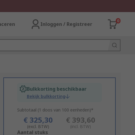
0
aceren
Inloggen / Registreer
Bulkkorting beschikbaar
Bekijk bulkkorting
Subtotaal (1 doos van 100 eenheden)*
€ 325,30
€ 393,60
(excl. BTW)
(incl. BTW)
Add
Aantal stuks