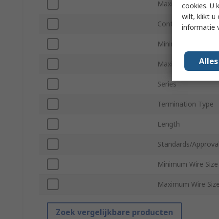
Maximum Contact 
cookies. U 
wilt, klikt
Contact Type
informatie 
Minimum Wire Siz
Alle
Maximum Wire Siz
Series
Termination Type
Length
Standards/Approva
Minimum Wire Siz
Maximum Wire Siz
Zoek vergelijkbare producten