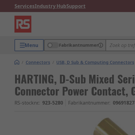
Services
Industry Hub
Support
Menu
Fabrikantnummer
/
Connectors
/
USB, D Sub & Computing Connectors
HARTING, D-Sub Mixed Seri
Connector Power Contact, 
RS-stocknr.
:
923-5280
Fabrikantnummer
:
09691827