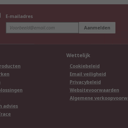
n
E-mailadres
Aanmelden
Wettelijk
producten
Cookiebeleid
rken
Email veiligheid
n
Privacybeleid
lossingen
Websitevoorwaarden
n
Algemene verkoopvoorw
h advies
Trace