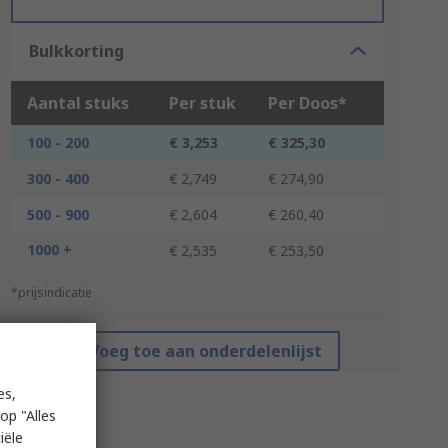
Bulkkorting
Aantal stuks
Per stuk
Per Doos*
100 - 200
€ 3,253
€ 325,30
300 - 400
€ 2,749
€ 274,90
500 - 900
€ 2,604
€ 260,40
1000 +
€ 2,535
€ 253,50
*prijsindicatie
Voeg toe aan onderdelenlijst
es,
op "Alles
iële