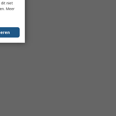
dit niet
ken. Meer
geren