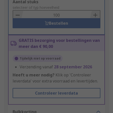
Add
Aantal stuks
to
selecteer of typ hoeveelheid
Basket
Bestellen
GRATIS bezorging voor bestellingen van
meer dan € 90,00
Tijdelijk niet op voorraad
Verzending vanaf
28 september 2026
Heeft u meer nodig?
Klik op 'Controleer
leverdata' voor extra voorraad en levertijden.
Controleer leverdata
Bulkkorting