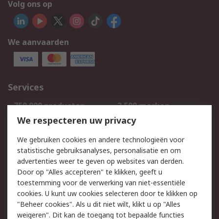
Volg ons op
We aanvaarden
Services
750.000 producten
2.500 merken
Bestellen
Inkoopoplossingen
We respecteren uw privacy
Retouren
Technisch advies
We gebruiken cookies en andere technologieën voor
Track & Trace
statistische gebruiksanalyses, personalisatie en om
advertenties weer te geven op websites van derden.
Wettelijk
Door op "Alles accepteren" te klikken, geeft u
toestemming voor de verwerking van niet-essentiële
Cookiebeleid
Email veiligheid
cookies. U kunt uw cookies selecteren door te klikken op
Privacybeleid
Websitevoorwaarden
"Beheer cookies". Als u dit niet wilt, klikt u op "Alles
weigeren". Dit kan de toegang tot bepaalde functies
Algemene