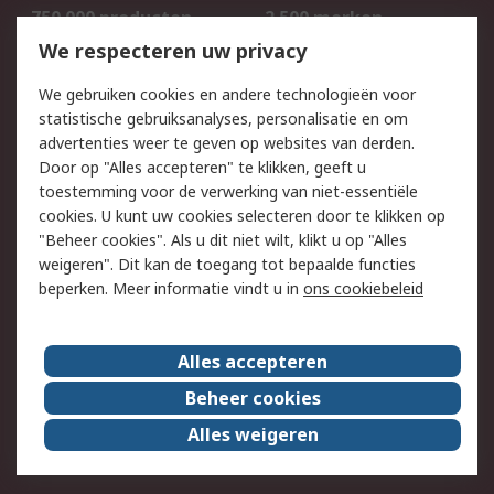
750.000 producten
2.500 merken
Bestellen
Inkoopoplossingen
We respecteren uw privacy
Retouren
Technisch advies
We gebruiken cookies en andere technologieën voor
Track & Trace
statistische gebruiksanalyses, personalisatie en om
advertenties weer te geven op websites van derden.
Wettelijk
Door op "Alles accepteren" te klikken, geeft u
toestemming voor de verwerking van niet-essentiële
Cookiebeleid
Email veiligheid
cookies. U kunt uw cookies selecteren door te klikken op
Privacybeleid
Websitevoorwaarden
"Beheer cookies". Als u dit niet wilt, klikt u op "Alles
weigeren". Dit kan de toegang tot bepaalde functies
Algemene
beperken. Meer informatie vindt u in
ons cookiebeleid
verkoopvoorwaarden
Over RS
Alles accepteren
RS Group
Over ons
Beheer cookies
RS wereldwijd
Werken bij RS
Alles weigeren
ESG