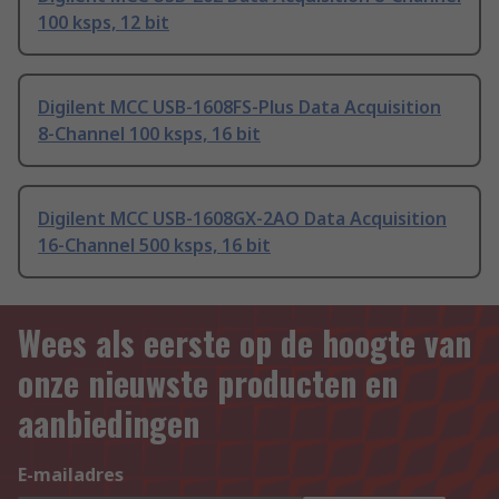
100 ksps, 12 bit
Digilent MCC USB-1608FS-Plus Data Acquisition
8-Channel 100 ksps, 16 bit
Digilent MCC USB-1608GX-2AO Data Acquisition
16-Channel 500 ksps, 16 bit
Wees als eerste op de hoogte van
onze nieuwste producten en
aanbiedingen
E-mailadres