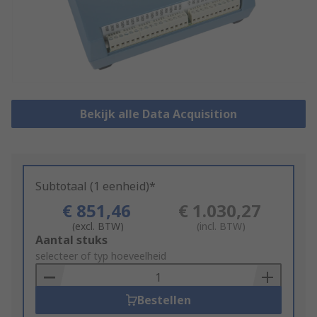
Bekijk alle Data Acquisition
Subtotaal (1 eenheid)*
€ 851,46
€ 1.030,27
(excl. BTW)
(incl. BTW)
Add
Aantal stuks
to
selecteer of typ hoeveelheid
Basket
Bestellen