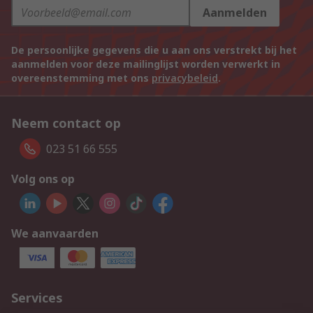
Aanmelden
De persoonlijke gegevens die u aan ons verstrekt bij het
aanmelden voor deze mailinglijst worden verwerkt in
overeenstemming met ons
privacybeleid
.
Neem contact op
023 51 66 555
Volg ons op
We aanvaarden
Services