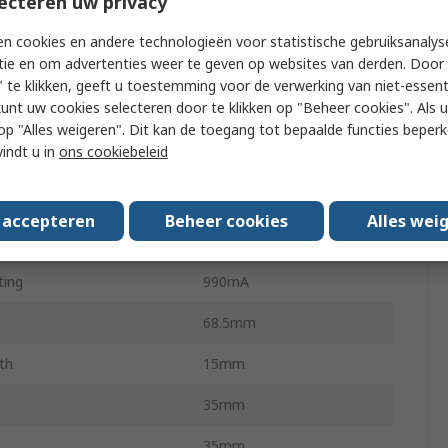
ecteren uw privacy
meter
6mm
n cookies en andere technologieën voor statistische gebruiksanalys
tie en om advertenties weer te geven op websites van derden. Door 
utput Torque
59Ncm
 te klikken, geeft u toestemming voor de verwerking van niet-essent
kunt uw cookies selecteren door te klikken op "Beheer cookies". Als u 
e
Screw
 u op "Alles weigeren". Dit kan de toegang tot bepaalde functies beper
vindt u in
ons cookiebeleid
Type
Spur
156:1
s accepteren
Beheer cookies
Alles wei
Metal
ting
990mA
68.5mm
th
15mm
35mm
35mm