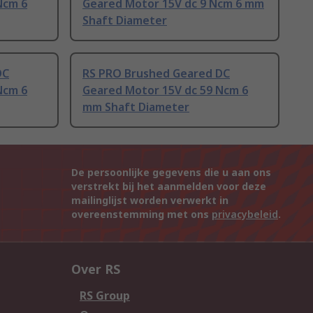
Ncm 6
Geared Motor 15V dc 9 Ncm 6 mm
Shaft Diameter
DC
RS PRO Brushed Geared DC
Ncm 6
Geared Motor 15V dc 59 Ncm 6
mm Shaft Diameter
De persoonlijke gegevens die u aan ons
verstrekt bij het aanmelden voor deze
mailinglijst worden verwerkt in
overeenstemming met ons
privacybeleid
.
Over RS
RS Group