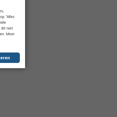
es,
op "Alles
iële
dit niet
ken. Meer
geren