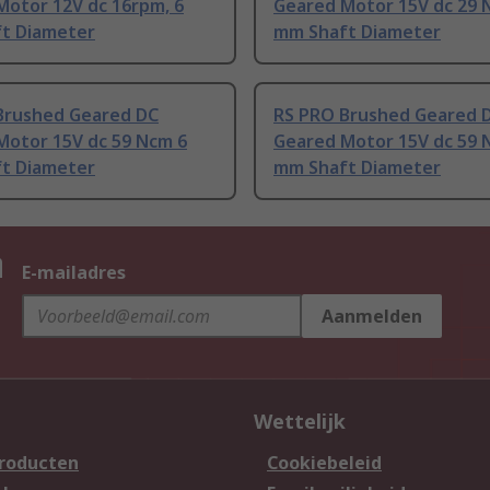
Motor 12V dc 16rpm, 6
Geared Motor 15V dc 29 
t Diameter
mm Shaft Diameter
Brushed Geared DC
RS PRO Brushed Geared 
Motor 15V dc 59 Ncm 6
Geared Motor 15V dc 59 
t Diameter
mm Shaft Diameter
n
E-mailadres
Aanmelden
Wettelijk
producten
Cookiebeleid