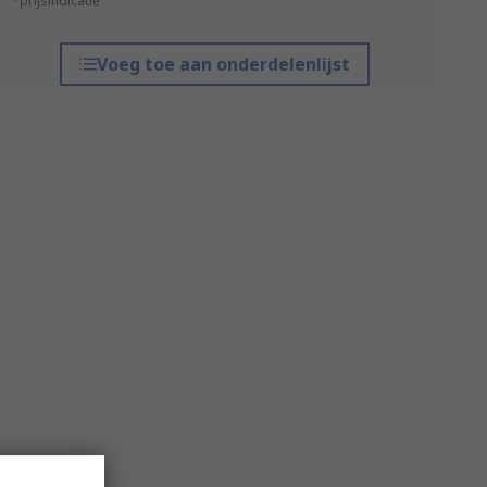
*prijsindicatie
Voeg toe aan onderdelenlijst