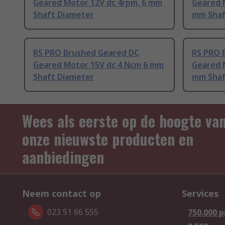
Geared Motor 12V dc 4rpm, 6 mm
Geared 
Shaft Diameter
mm Shaf
RS PRO Brushed Geared DC
RS PRO 
Geared Motor 15V dc 4 Ncm 6 mm
Geared 
Shaft Diameter
mm Shaf
Wees als eerste op de hoogte va
onze nieuwste producten en
aanbiedingen
Neem contact op
Services
023 51 66 555
750.000 