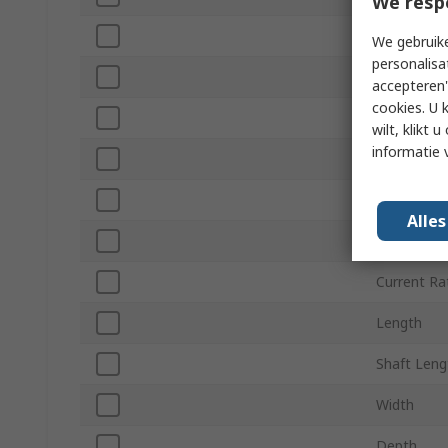
We resp
Shaft Dia
We gebruike
personalisa
Maximum O
accepteren"
cookies. U 
Mount Typ
wilt, klikt
informatie 
Gearhead 
Gear Ratio
Alle
Material
Current Ra
Length
Shaft Leng
Width
Depth