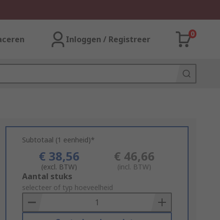
0
aceren
Inloggen / Registreer
Subtotaal (1 eenheid)*
€ 38,56
€ 46,66
(excl. BTW)
(incl. BTW)
Add
Aantal stuks
to
selecteer of typ hoeveelheid
Basket