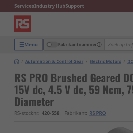
Services
Industry Hub
Support
Menu
Fabrikantnummer
/
Automation & Control Gear
/
Electric Motors
/
DC
RS PRO Brushed Geared DC 
15V dc, 4.5 V dc, 59 Ncm,
Diameter
RS-stocknr.
:
420-558
Fabrikant
:
RS PRO