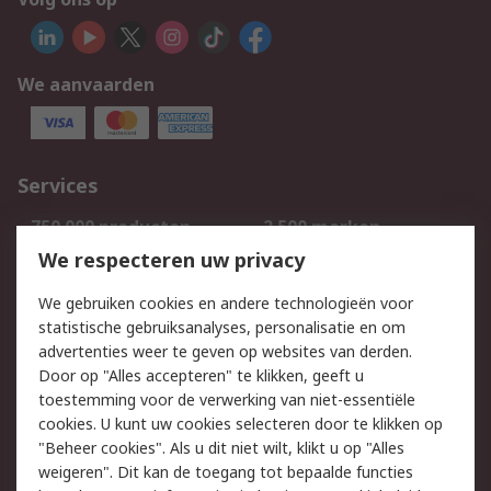
We aanvaarden
Services
750.000 producten
2.500 merken
Bestellen
Inkoopoplossingen
We respecteren uw privacy
Retouren
Technisch advies
We gebruiken cookies en andere technologieën voor
Track & Trace
statistische gebruiksanalyses, personalisatie en om
advertenties weer te geven op websites van derden.
Wettelijk
Door op "Alles accepteren" te klikken, geeft u
toestemming voor de verwerking van niet-essentiële
Cookiebeleid
Email veiligheid
cookies. U kunt uw cookies selecteren door te klikken op
Privacybeleid
Websitevoorwaarden
"Beheer cookies". Als u dit niet wilt, klikt u op "Alles
weigeren". Dit kan de toegang tot bepaalde functies
Algemene