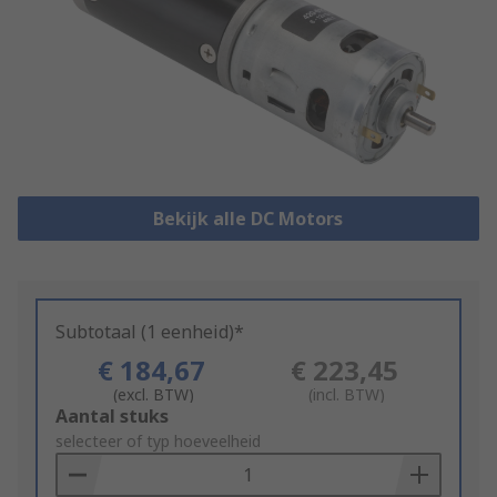
Bekijk alle DC Motors
Subtotaal (1 eenheid)*
€ 184,67
€ 223,45
(excl. BTW)
(incl. BTW)
Add
Aantal stuks
to
selecteer of typ hoeveelheid
Basket