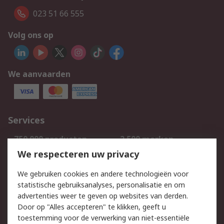
023 51 66 555
Volg ons op
We aanvaarden
Services
750.000 producten
2.500 merken
Bestellen
Inkoopoplossingen
We respecteren uw privacy
Retouren
Technisch advies
We gebruiken cookies en andere technologieën voor
Track & Trace
statistische gebruiksanalyses, personalisatie en om
advertenties weer te geven op websites van derden.
Wettelijk
Door op "Alles accepteren" te klikken, geeft u
toestemming voor de verwerking van niet-essentiële