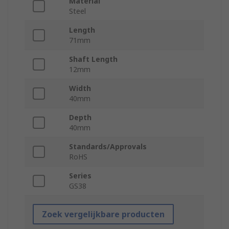
Material
Steel
Length
71mm
Shaft Length
12mm
Width
40mm
Depth
40mm
Standards/Approvals
RoHS
Series
GS38
Zoek vergelijkbare producten