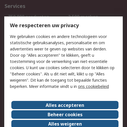
Services
750.000 producten
2.500 merken
Bestellen
Inkoopoplossingen
We respecteren uw privacy
Retouren
Technisch advies
We gebruiken cookies en andere technologieën voor
Track & Trace
statistische gebruiksanalyses, personalisatie en om
advertenties weer te geven op websites van derden.
Wettelijk
Door op "Alles accepteren" te klikken, geeft u
toestemming voor de verwerking van niet-essentiële
Cookiebeleid
Email veiligheid
cookies. U kunt uw cookies selecteren door te klikken op
Privacybeleid
Websitevoorwaarden
"Beheer cookies". Als u dit niet wilt, klikt u op "Alles
weigeren". Dit kan de toegang tot bepaalde functies
Algemene
beperken. Meer informatie vindt u in
ons cookiebeleid
verkoopvoorwaarden
Over RS
Alles accepteren
RS Group
Over ons
Beheer cookies
RS wereldwijd
Werken bij RS
Alles weigeren