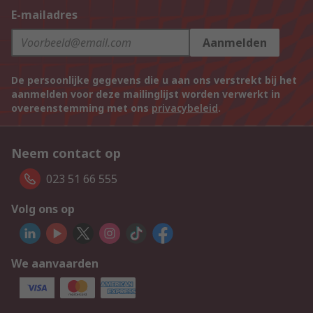
E-mailadres
Aanmelden
De persoonlijke gegevens die u aan ons verstrekt bij het
aanmelden voor deze mailinglijst worden verwerkt in
overeenstemming met ons
privacybeleid
.
Neem contact op
023 51 66 555
Volg ons op
We aanvaarden