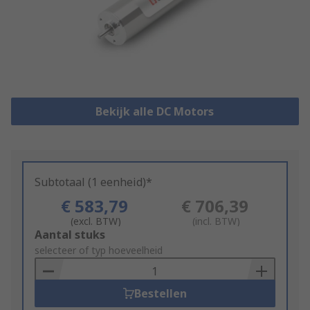
Bekijk alle DC Motors
Subtotaal (1 eenheid)*
€ 583,79
€ 706,39
(excl. BTW)
(incl. BTW)
Add
Aantal stuks
to
selecteer of typ hoeveelheid
Basket
Bestellen