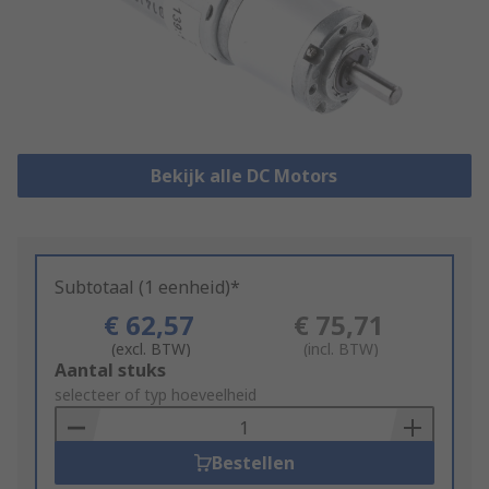
Bekijk alle DC Motors
Subtotaal (1 eenheid)*
€ 62,57
€ 75,71
(excl. BTW)
(incl. BTW)
Add
Aantal stuks
to
selecteer of typ hoeveelheid
Basket
Bestellen