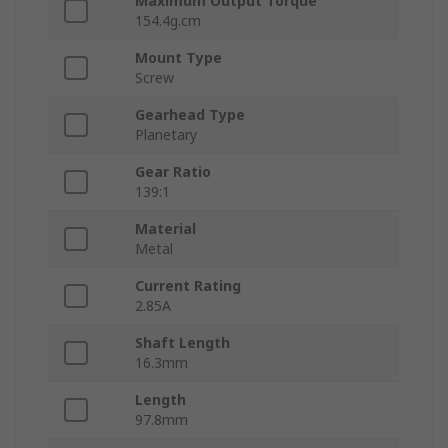
Maximum Output Torque
154.4g.cm
Mount Type
Screw
Gearhead Type
Planetary
Gear Ratio
139:1
Material
Metal
Current Rating
2.85A
Shaft Length
16.3mm
Length
97.8mm