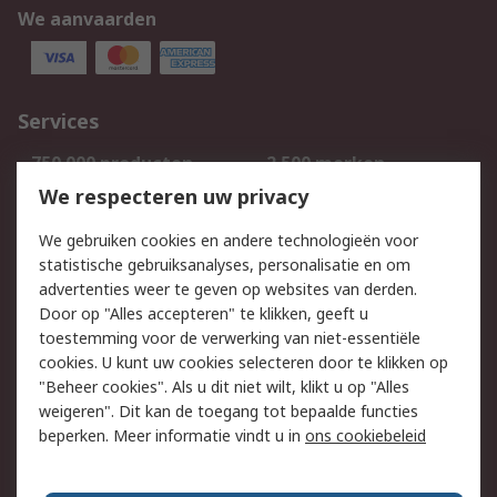
We aanvaarden
Services
750.000 producten
2.500 merken
Bestellen
Inkoopoplossingen
We respecteren uw privacy
Retouren
Technisch advies
We gebruiken cookies en andere technologieën voor
Track & Trace
statistische gebruiksanalyses, personalisatie en om
advertenties weer te geven op websites van derden.
Wettelijk
Door op "Alles accepteren" te klikken, geeft u
toestemming voor de verwerking van niet-essentiële
Cookiebeleid
Email veiligheid
cookies. U kunt uw cookies selecteren door te klikken op
Privacybeleid
Websitevoorwaarden
"Beheer cookies". Als u dit niet wilt, klikt u op "Alles
weigeren". Dit kan de toegang tot bepaalde functies
Algemene
beperken. Meer informatie vindt u in
ons cookiebeleid
verkoopvoorwaarden