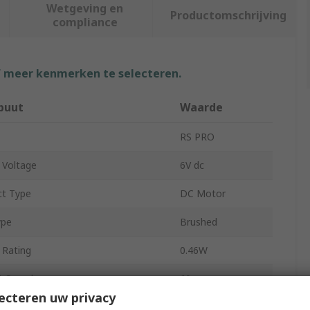
Wetgeving en
Productomschrijving
compliance
f meer kenmerken te selecteren.
buut
Waarde
RS PRO
 Voltage
6V dc
ct Type
DC Motor
ype
Brushed
 Rating
0.46W
t Speed
60rpm
ecteren uw privacy
 Diameter
3mm