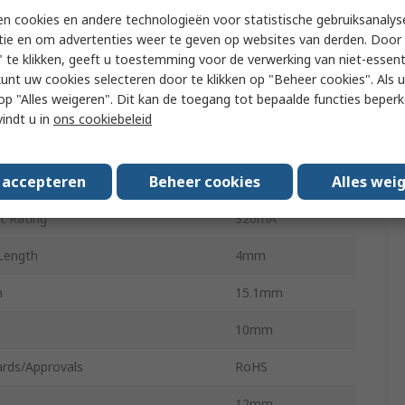
n cookies en andere technologieën voor statistische gebruiksanalys
 Type
Screw
tie en om advertenties weer te geven op websites van derden. Door 
 te klikken, geeft u toestemming voor de verwerking van niet-essent
um Output Torque
3.9g.cm
kunt uw cookies selecteren door te klikken op "Beheer cookies". Als u 
 u op "Alles weigeren". Dit kan de toegang tot bepaalde functies beper
ead Type
Spur
vindt u in
ons cookiebeleid
atio
298:1
s accepteren
Beheer cookies
Alles wei
al
Plastic
t Rating
320mA
Length
4mm
h
15.1mm
10mm
rds/Approvals
RoHS
12mm