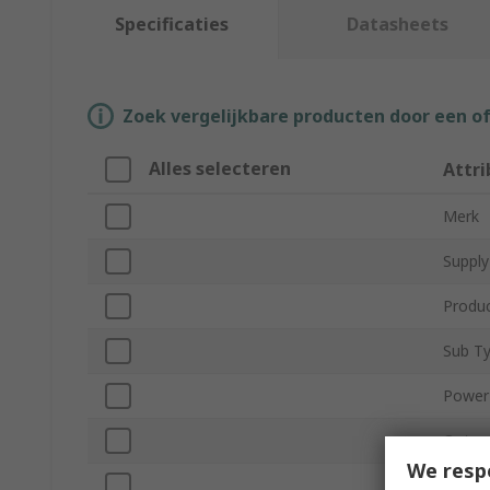
Specificaties
Datasheets
Zoek vergelijkbare producten door een o
Alles selecteren
Attri
Merk
Supply
Produ
Sub T
Power
Outpu
We resp
Shaft