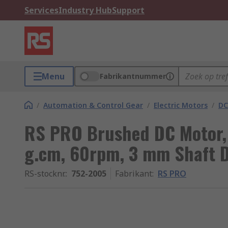
Services
Industry Hub
Support
Menu
Fabrikantnummer
/
Automation & Control Gear
/
Electric Motors
/
DC
RS PRO Brushed DC Motor, 
g.cm, 60rpm, 3 mm Shaft 
RS-stocknr.
:
752-2005
Fabrikant
:
RS PRO