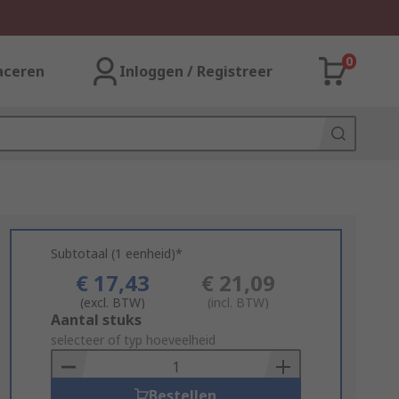
0
aceren
Inloggen / Registreer
Subtotaal (1 eenheid)*
€ 17,43
€ 21,09
(excl. BTW)
(incl. BTW)
Add
Aantal stuks
to
selecteer of typ hoeveelheid
Basket
Bestellen