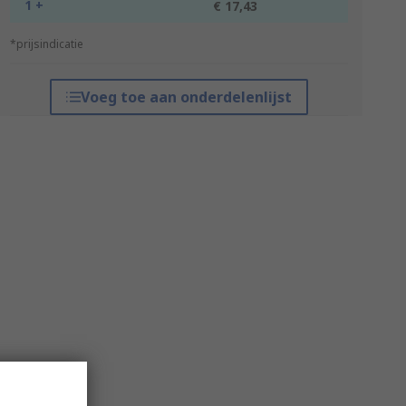
1 +
€ 17,43
*prijsindicatie
Voeg toe aan onderdelenlijst