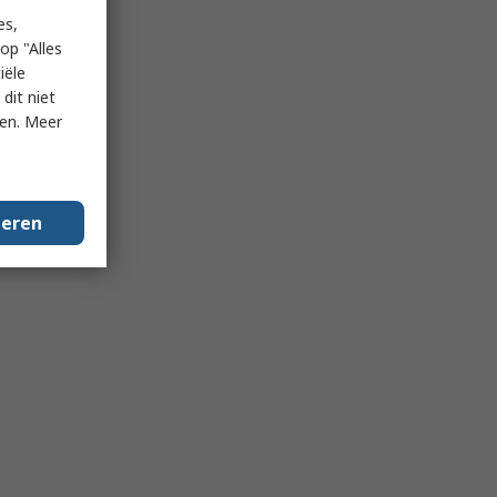
es,
op "Alles
iële
dit niet
ken. Meer
geren