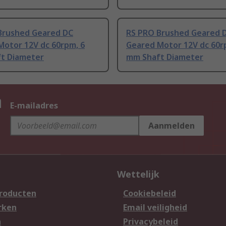
Brushed Geared DC
RS PRO Brushed Geared 
Motor 12V dc 60rpm, 6
Geared Motor 12V dc 60r
t Diameter
mm Shaft Diameter
n
E-mailadres
Aanmelden
Wettelijk
producten
Cookiebeleid
rken
Email veiligheid
n
Privacybeleid