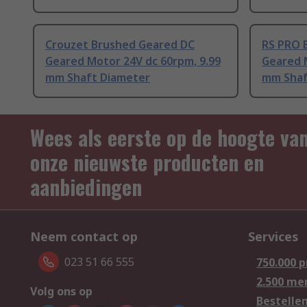
Crouzet Brushed Geared DC
RS PRO 
Geared Motor 24V dc 60rpm, 9.99
Geared 
mm Shaft Diameter
mm Shaf
Wees als eerste op de hoogte va
onze nieuwste producten en
aanbiedingen
Neem contact op
Services
023 51 66 555
750.000 
2.500 me
Volg ons op
Bestelle