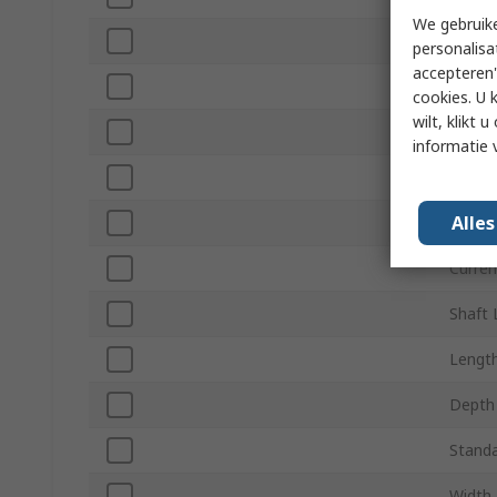
We gebruike
Mount
personalisa
accepteren"
Maxim
cookies. U 
wilt, klikt
Gearh
informatie 
Gear R
Alle
Materi
Curren
Shaft 
Lengt
Depth
Standa
Width