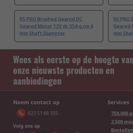
RS PRO Brushed Geared DC
RS PRO 
Geared Motor 12V dc 554 g.cm 6
Geared 
mm Shaft Diameter
mm Shaf
Wees als eerste op de hoogte va
onze nieuwste producten en
aanbiedingen
Neem contact op
Services
023 51 66 555
750.000 
2.500 me
Volg ons op
Bestelle