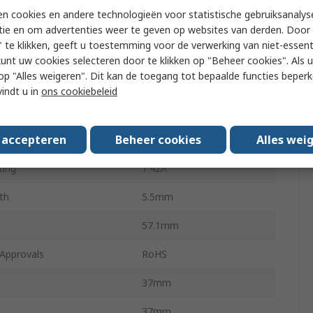
n cookies en andere technologieën voor statistische gebruiksanalys
meter
3.18mm
tie en om advertenties weer te geven op websites van derden. Door 
 te klikken, geeft u toestemming voor de verwerking van niet-essent
utput Torque
223g.cm
kunt uw cookies selecteren door te klikken op "Beheer cookies". Als u 
 u op "Alles weigeren". Dit kan de toegang tot bepaalde functies beper
e
Screw
vindt u in
ons cookiebeleid
Type
Spur
s accepteren
Beheer cookies
Alles wei
Steel
ting
1.42A
th
5.5mm
57.1mm
Approvals
RoHS
37mm
37mm