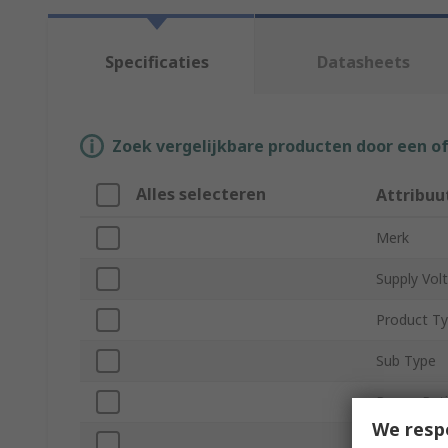
Specificaties
Datasheets
Zoek vergelijkbare producten door een o
Alles selecteren
Attribuu
Merk
Supply Vol
Product T
Sub Type
Power Rat
We resp
Output Sp