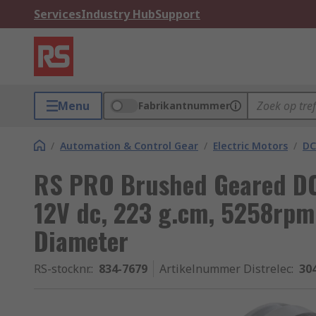
Services
Industry Hub
Support
Menu
Fabrikantnummer
/
Automation & Control Gear
/
Electric Motors
/
DC
RS PRO Brushed Geared DC 
12V dc, 223 g.cm, 5258rpm
Diameter
RS-stocknr.
:
834-7679
Artikelnummer Distrelec
:
30