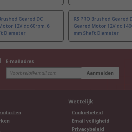
Brushed Geared DC
RS PRO Brushed Geared 
Motor 12V dc 60rpm, 6
Geared Motor 12V dc 146
t Diameter
mm Shaft Diameter
n
E-mailadres
Aanmelden
Wettelijk
producten
Cookiebeleid
rken
Email veiligheid
n
Privacybeleid