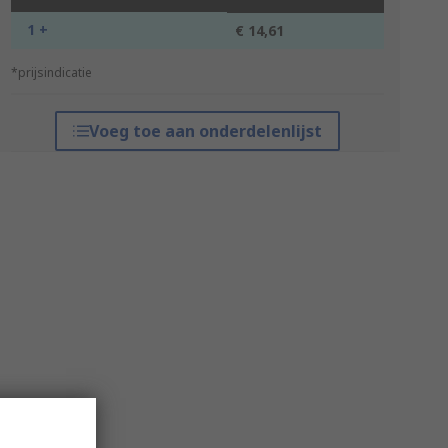
1 +
€ 14,61
*prijsindicatie
Voeg toe aan onderdelenlijst