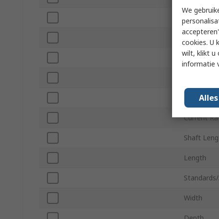
We gebruike
Shaft Dia
personalisa
accepteren"
Maximum O
cookies. U 
wilt, klikt
Mount Typ
informatie 
Gearhead 
Alle
Material
Current Ra
Shaft Leng
Length
Standards/
Width
Depth