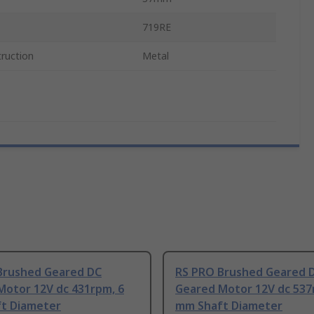
719RE
ruction
Metal
Brushed Geared DC
RS PRO Brushed Geared 
Motor 12V dc 431rpm, 6
Geared Motor 12V dc 537
t Diameter
mm Shaft Diameter