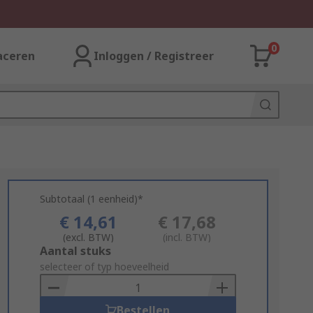
0
aceren
Inloggen / Registreer
Subtotaal (1 eenheid)*
€ 14,61
€ 17,68
(excl. BTW)
(incl. BTW)
Add
Aantal stuks
to
selecteer of typ hoeveelheid
Basket
Bestellen