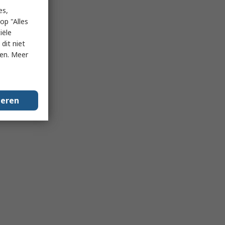
es,
op "Alles
iële
dit niet
ken. Meer
geren