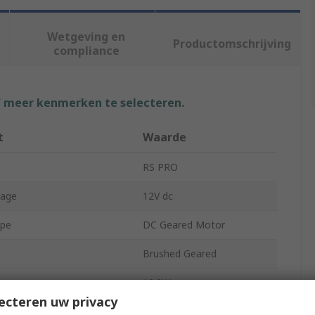
Wetgeving en
Productomschrijving
compliance
f meer kenmerken te selecteren.
t
Waarde
RS PRO
tage
12V dc
ype
DC Geared Motor
Brushed Geared
ing
12.8W
ecteren uw privacy
eed
5258rpm