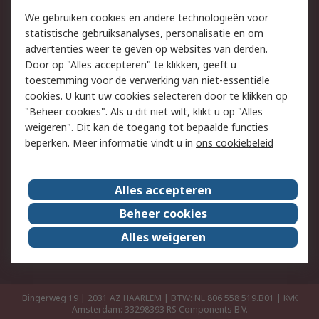
Retouren
Technisch advies
We gebruiken cookies en andere technologieën voor
Track & Trace
statistische gebruiksanalyses, personalisatie en om
advertenties weer te geven op websites van derden.
Wettelijk
Door op "Alles accepteren" te klikken, geeft u
toestemming voor de verwerking van niet-essentiële
Cookiebeleid
Email veiligheid
cookies. U kunt uw cookies selecteren door te klikken op
Privacybeleid
Websitevoorwaarden
"Beheer cookies". Als u dit niet wilt, klikt u op "Alles
weigeren". Dit kan de toegang tot bepaalde functies
Algemene
beperken. Meer informatie vindt u in
ons cookiebeleid
verkoopvoorwaarden
Over RS
Alles accepteren
RS Group
Over ons
Beheer cookies
RS wereldwijd
Werken bij RS
Alles weigeren
ESG
Bingerweg 19 | 2031 AZ HAARLEM | BTW: NL 806 558 519.B01 | KvK
Amsterdam: 33298393
RS Components B.V.