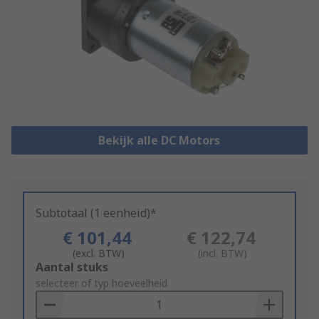
Bekijk alle DC Motors
Subtotaal (1 eenheid)*
€ 101,44
€ 122,74
(excl. BTW)
(incl. BTW)
Add
Aantal stuks
to
selecteer of typ hoeveelheid
Basket