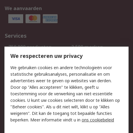
We aanvaarden
Services
750.000 producten
2.500 merken
Bestellen
Inkoopoplossingen
We respecteren uw privacy
Retouren
Technisch advies
We gebruiken cookies en andere technologieën voor
Track & Trace
statistische gebruiksanalyses, personalisatie en om
advertenties weer te geven op websites van derden.
Wettelijk
Door op "Alles accepteren" te klikken, geeft u
toestemming voor de verwerking van niet-essentiële
Cookiebeleid
Email veiligheid
cookies. U kunt uw cookies selecteren door te klikken op
Privacybeleid
Websitevoorwaarden
"Beheer cookies". Als u dit niet wilt, klikt u op "Alles
weigeren". Dit kan de toegang tot bepaalde functies
Algemene
beperken. Meer informatie vindt u in
ons cookiebeleid
verkoopvoorwaarden