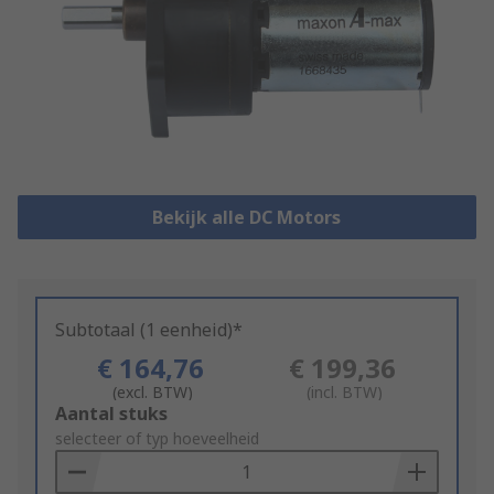
Bekijk alle DC Motors
Subtotaal (1 eenheid)*
€ 164,76
€ 199,36
(excl. BTW)
(incl. BTW)
Add
Aantal stuks
to
selecteer of typ hoeveelheid
Basket