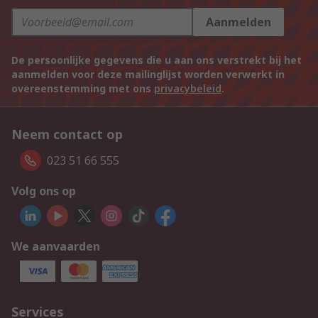
Aanmelden
De persoonlijke gegevens die u aan ons verstrekt bij het
aanmelden voor deze mailinglijst worden verwerkt in
overeenstemming met ons
privacybeleid
.
Neem contact op
023 51 66 555
Volg ons op
We aanvaarden
Services