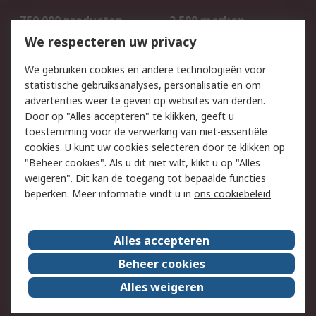
750.000 producten
2.500 merken
Bestellen
Inkoopoplossingen
We respecteren uw privacy
Retouren
Technisch advies
We gebruiken cookies en andere technologieën voor
Track & Trace
statistische gebruiksanalyses, personalisatie en om
advertenties weer te geven op websites van derden.
Wettelijk
Door op "Alles accepteren" te klikken, geeft u
toestemming voor de verwerking van niet-essentiële
Cookiebeleid
Email veiligheid
cookies. U kunt uw cookies selecteren door te klikken op
Privacybeleid
Websitevoorwaarden
"Beheer cookies". Als u dit niet wilt, klikt u op "Alles
weigeren". Dit kan de toegang tot bepaalde functies
Algemene
beperken. Meer informatie vindt u in
ons cookiebeleid
verkoopvoorwaarden
Over RS
Alles accepteren
RS Group
Over ons
Beheer cookies
RS wereldwijd
Werken bij RS
Alles weigeren
ESG