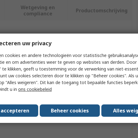
Wetgeving en
Productomschrijving
compliance
f meer kenmerken te selecteren.
ecteren uw privacy
Waarde
n cookies en andere technologieën voor statistische gebruiksanalys
tie en om advertenties weer te geven op websites van derden. Door 
Omron
 te klikken, geeft u toestemming voor de verwerking van niet-essent
kunt uw cookies selecteren door te klikken op "Beheer cookies". Als u 
pe
Expansion Board
 u op "Alles weigeren". Dit kan de toegang tot bepaalde functies beper
vindt u in
ons cookiebeleid
Development Kit Accessory
Omron IoT Development Kit
s accepteren
Beheer cookies
Alles wei
provals
No