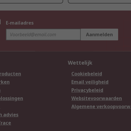
n
E-mailadres
Aanmelden
Wettelijk
producten
Cookiebeleid
rken
Email veiligheid
n
Privacybeleid
lossingen
Websitevoorwaarden
n
Algemene verkoopvoorw
h advies
Trace