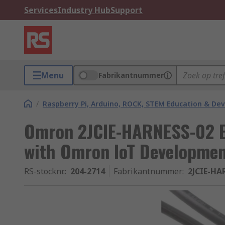
Services
Industry Hub
Support
Menu
Fabrikantnummer
/
Raspberry Pi, Arduino, ROCK, STEM Education & De
Omron 2JCIE-HARNESS-02 E
with Omron IoT Developmen
RS-stocknr.
:
204-2714
Fabrikantnummer
:
2JCIE-HA