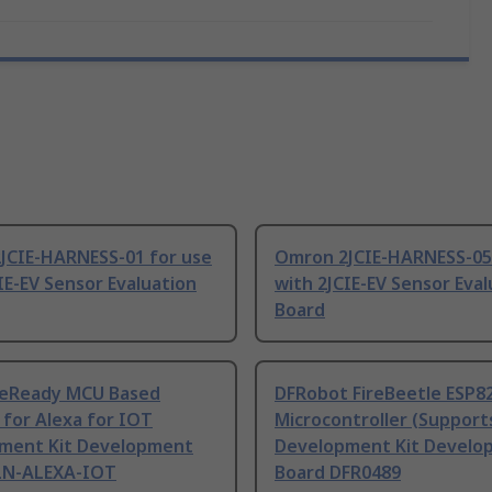
JCIE-HARNESS-01 for use
Omron 2JCIE-HARNESS-05
IE-EV Sensor Evaluation
with 2JCIE-EV Sensor Eval
Board
eReady MCU Based
DFRobot FireBeetle ESP8
 for Alexa for IOT
Microcontroller (Supports
ment Kit Development
Development Kit Develo
LN-ALEXA-IOT
Board DFR0489