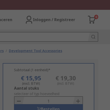
0
aceren
Inloggen / Registreer
rs
/
Development Tool Accessories
Subtotaal (1 eenheid)*
€ 15,95
€ 19,30
(excl. BTW)
(incl. BTW)
Add
Aantal stuks
to
selecteer of typ hoeveelheid
Basket
Bestellen