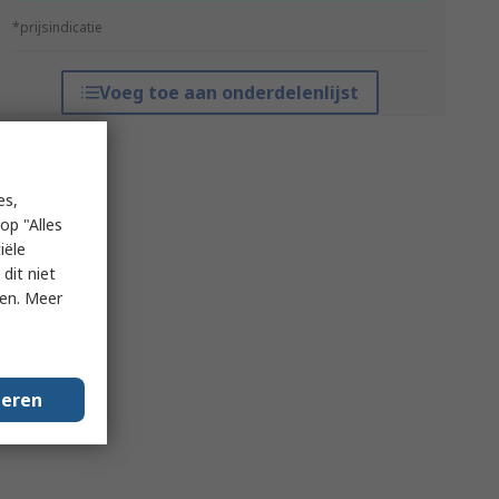
*prijsindicatie
Voeg toe aan onderdelenlijst
es,
op "Alles
iële
dit niet
ken. Meer
geren