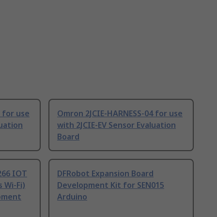
 for use
Omron 2JCIE-HARNESS-04 for use
uation
with 2JCIE-EV Sensor Evaluation
Board
266 IOT
DFRobot Expansion Board
 Wi-Fi)
Development Kit for SEN015
pment
Arduino