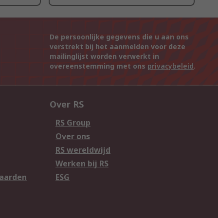
De persoonlijke gegevens die u aan ons
verstrekt bij het aanmelden voor deze
mailinglijst worden verwerkt in
overeenstemming met ons
privacybeleid
.
Over RS
RS Group
Over ons
RS wereldwijd
Werken bij RS
aarden
ESG