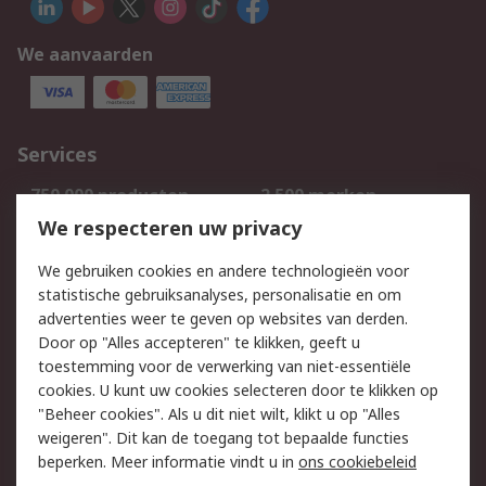
We aanvaarden
Services
750.000 producten
2.500 merken
Bestellen
Inkoopoplossingen
We respecteren uw privacy
Retouren
Technisch advies
We gebruiken cookies en andere technologieën voor
Track & Trace
statistische gebruiksanalyses, personalisatie en om
advertenties weer te geven op websites van derden.
Wettelijk
Door op "Alles accepteren" te klikken, geeft u
toestemming voor de verwerking van niet-essentiële
Cookiebeleid
Email veiligheid
cookies. U kunt uw cookies selecteren door te klikken op
Privacybeleid
Websitevoorwaarden
"Beheer cookies". Als u dit niet wilt, klikt u op "Alles
weigeren". Dit kan de toegang tot bepaalde functies
Algemene
beperken. Meer informatie vindt u in
ons cookiebeleid
verkoopvoorwaarden