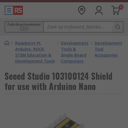
0
Fabrikantnummer
/
Raspberry Pi,
/
Development
/
Development
Arduino, ROCK,
Tools &
Tool
STEM Education &
Single Board
Accessories
Development Tools
Computers
Seeed Studio 103100124 Shield
for use with Arduino Nano