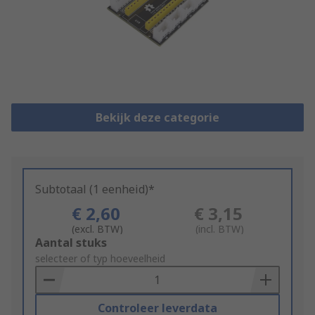
Bekijk deze categorie
Subtotaal (1 eenheid)*
€ 2,60
€ 3,15
(excl. BTW)
(incl. BTW)
Add
Aantal stuks
to
selecteer of typ hoeveelheid
Basket
Controleer leverdata