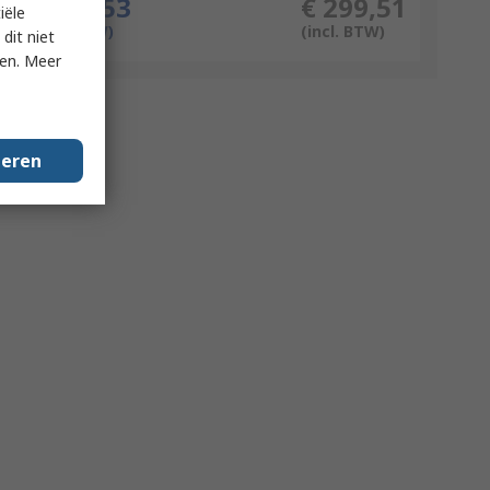
€ 247,53
€ 299,51
iële
(excl. BTW)
(incl. BTW)
dit niet
ken. Meer
geren