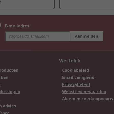
y
n
E-mailadres
Aanmelden
Wettelijk
producten
Cookiebeleid
rken
Email veiligheid
n
Privacybeleid
lossingen
Websitevoorwaarden
n
Algemene verkoopvoorw
h advies
Trace