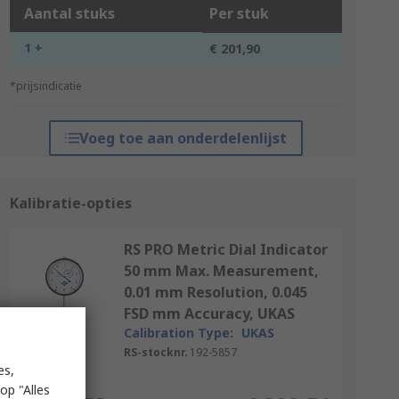
Aantal stuks
Per stuk
1 +
€ 201,90
*prijsindicatie
Voeg toe aan onderdelenlijst
Kalibratie-opties
RS PRO Metric Dial Indicator
50 mm Max. Measurement,
0.01 mm Resolution, 0.045
FSD mm Accuracy, UKAS
Calibration Type:
UKAS
RS-stocknr.
192-5857
es,
Per stuk
op "Alles