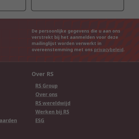
De persoonlijke gegevens die u aan ons
verstrekt bij het aanmelden voor deze
mailinglijst worden verwerkt in
overeenstemming met ons
privacybeleid
.
Over RS
RS Group
Over ons
RS wereldwijd
Werken bij RS
aarden
ESG