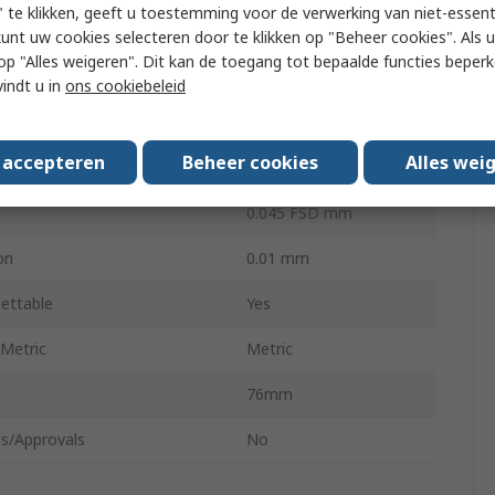
 te klikken, geeft u toestemming voor de verwerking van niet-essent
uut
Waarde
kunt uw cookies selecteren door te klikken op "Beheer cookies". Als u 
 u op "Alles weigeren". Dit kan de toegang tot bepaalde functies beper
RS PRO
vindt u in
ons cookiebeleid
m Measurement
50 mm
s accepteren
Beheer cookies
Alles wei
 Type
Dial Indicator
0.045 FSD mm
on
0.01 mm
ettable
Yes
/Metric
Metric
76mm
s/Approvals
No