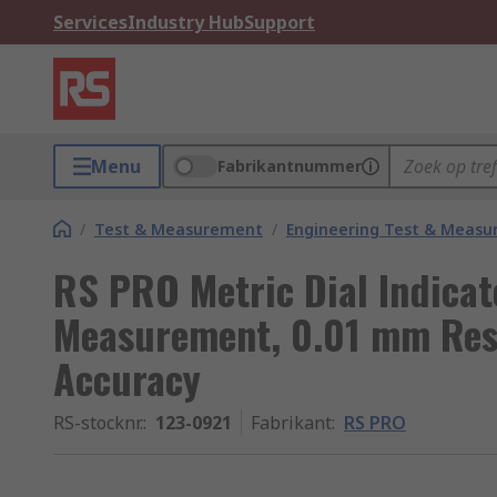
Services
Industry Hub
Support
Menu
Fabrikantnummer
/
Test & Measurement
/
Engineering Test & Meas
RS PRO Metric Dial Indica
Measurement, 0.01 mm Res
Accuracy
RS-stocknr.
:
123-0921
Fabrikant
:
RS PRO