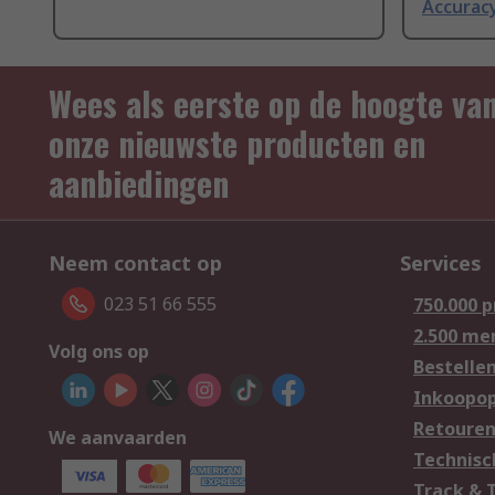
Accurac
Wees als eerste op de hoogte va
onze nieuwste producten en
aanbiedingen
Neem contact op
Services
023 51 66 555
750.000 
2.500 me
Volg ons op
Bestelle
Inkoopop
Retoure
We aanvaarden
Technisc
Track & 