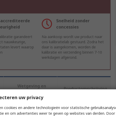
accrediteerde
Snelheid zonder
eurigheid
concessies
libratie garandeert
Na aankoop wordt uw product naar
ct nauwkeurige,
ons kalibratielab gestuurd. Zodra het
ltaten levert waarop
daar is aangekomen, worden de
en
kalibratie en verzending binnen 7-10
werkdagen afgerond.
Wetgeving en
Productomschrijving
compliance
ecteren uw privacy
n cookies en andere technologieën voor statistische gebruiksanalys
f meer kenmerken te selecteren.
tie en om advertenties weer te geven op websites van derden. Door 