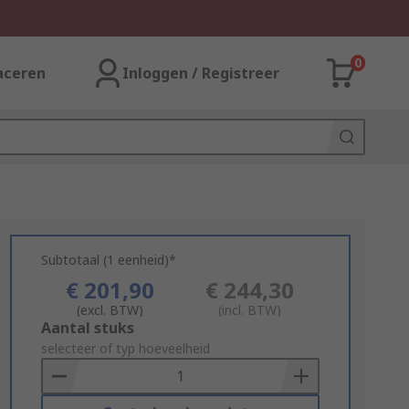
0
aceren
Inloggen / Registreer
Subtotaal (1 eenheid)*
€ 201,90
€ 244,30
(excl. BTW)
(incl. BTW)
Add
Aantal stuks
to
selecteer of typ hoeveelheid
Basket