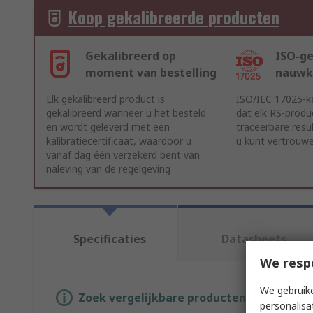
Koop gekalibreerde producten
Gekalibreerd op
ISO-ge
moment van bestelling
nauwk
Elk gekalibreerd product is
ISO/IEC 17025-ka
gekalibreerd wanneer u het besteld
dat elk RS-produ
en wordt geleverd met een
traceerbare resu
kalibratiecertificaat, waardoor u
u kunt vertrouw
vanaf dag één verzekerd bent van
naleving van de regelgeving
Specificaties
Datasheets
We resp
We gebruike
Zoek vergelijkbare producten door een o
personalisa