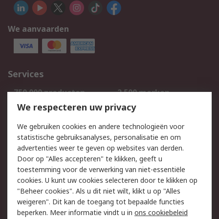
We aanvaarden
Services
750.000 producten
2.500 merken
Bestellen
Inkoopoplossingen
We respecteren uw privacy
Retouren
Technisch advies
We gebruiken cookies en andere technologieën voor
Track & Trace
statistische gebruiksanalyses, personalisatie en om
advertenties weer te geven op websites van derden.
Wettelijk
Door op "Alles accepteren" te klikken, geeft u
toestemming voor de verwerking van niet-essentiële
Cookiebeleid
Email veiligheid
cookies. U kunt uw cookies selecteren door te klikken op
Privacybeleid
Websitevoorwaarden
"Beheer cookies". Als u dit niet wilt, klikt u op "Alles
weigeren". Dit kan de toegang tot bepaalde functies
Algemene
beperken. Meer informatie vindt u in
ons cookiebeleid
verkoopvoorwaarden