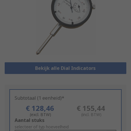
Bekijk alle Dial Indicators
Subtotaal (1 eenheid)*
€ 128,46
€ 155,44
(excl. BTW)
(incl. BTW)
Add
Aantal stuks
to
selecteer of typ hoeveelheid