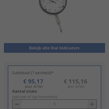
Bekijk alle Dial Indicators
Subtotaal (1 eenheid)*
€ 95,17
€ 115,16
(excl. BTW)
(incl. BTW)
Add
Aantal stuks
to
selecteer of typ hoeveelheid
Basket