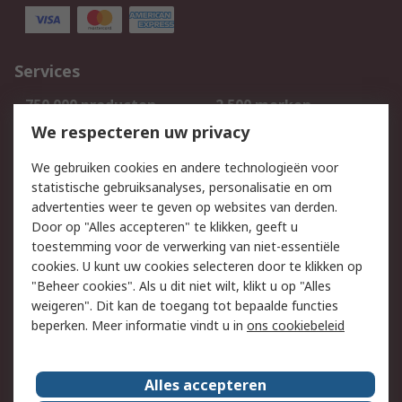
Services
750.000 producten
2.500 merken
Bestellen
Inkoopoplossingen
We respecteren uw privacy
Retouren
Technisch advies
We gebruiken cookies en andere technologieën voor
Track & Trace
statistische gebruiksanalyses, personalisatie en om
advertenties weer te geven op websites van derden.
Wettelijk
Door op "Alles accepteren" te klikken, geeft u
toestemming voor de verwerking van niet-essentiële
Cookiebeleid
Email veiligheid
cookies. U kunt uw cookies selecteren door te klikken op
Privacybeleid
Websitevoorwaarden
"Beheer cookies". Als u dit niet wilt, klikt u op "Alles
weigeren". Dit kan de toegang tot bepaalde functies
Algemene
beperken. Meer informatie vindt u in
ons cookiebeleid
verkoopvoorwaarden
Over RS
Alles accepteren