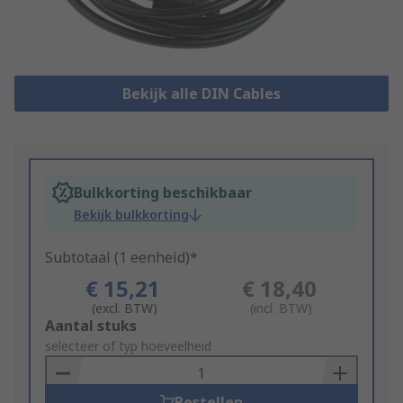
Bekijk alle DIN Cables
Bulkkorting beschikbaar
Bekijk bulkkorting
Subtotaal (1 eenheid)*
€ 15,21
€ 18,40
(excl. BTW)
(incl. BTW)
Add
Aantal stuks
to
selecteer of typ hoeveelheid
Basket
Bestellen