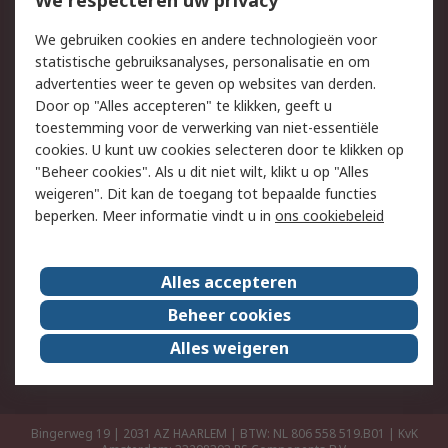
We respecteren uw privacy
Retouren
Technisch advies
We gebruiken cookies en andere technologieën voor
Track & Trace
statistische gebruiksanalyses, personalisatie en om
advertenties weer te geven op websites van derden.
Wettelijk
Door op "Alles accepteren" te klikken, geeft u
toestemming voor de verwerking van niet-essentiële
Cookiebeleid
Email veiligheid
cookies. U kunt uw cookies selecteren door te klikken op
Privacybeleid
Websitevoorwaarden
"Beheer cookies". Als u dit niet wilt, klikt u op "Alles
weigeren". Dit kan de toegang tot bepaalde functies
Algemene
beperken. Meer informatie vindt u in
ons cookiebeleid
verkoopvoorwaarden
Over RS
Alles accepteren
RS Group
Over ons
Beheer cookies
RS wereldwijd
Werken bij RS
Alles weigeren
ESG
Bingerweg 19 | 2031 AZ HAARLEM | BTW: NL 806 558 519.B01 | KvK