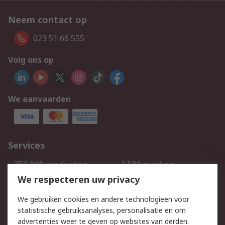
Neem contact op
023 51 66 555
Volg ons op
We aanvaarden
Services
750.000 producten
2.500 merken
Bestellen
Inkoopoplossingen
We respecteren uw privacy
Retouren
Technisch advies
We gebruiken cookies en andere technologieën voor
Track & Trace
statistische gebruiksanalyses, personalisatie en om
advertenties weer te geven op websites van derden.