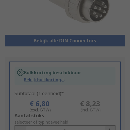
Bekijk alle DIN Connectors
Bulkkorting beschikbaar
Bekijk bulkkorting
Subtotaal (1 eenheid)*
€ 6,80
€ 8,23
(excl. BTW)
(incl. BTW)
Add
Aantal stuks
to
selecteer of typ hoeveelheid
Basket